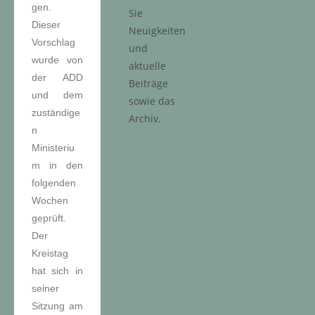
gen.
Sie
Dieser
Neuigkeiten
Vorschlag
und
wurde von
aktuelle
der ADD
Beiträge
und dem
sowie das
zuständige
Archiv.
n
Ministeriu
m in den
folgenden
Wochen
geprüft.
Der
Kreistag
hat sich in
seiner
Sitzung am