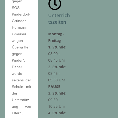
gegen
SOS-
Kinderdorf-
Unterrich
Gründer
tszeiten
Hermann
Montag -
Gmeiner
Freitag
wegen
1. Stunde:
Übergriffen
08:00 -
gegen
08:45 Uhr
Kinder“.
2. Stunde:
Daher
08:45 -
wurde
09:30 Uhr
seitens der
PAUSE
Schule mit
3. Stunde:
der
09:50 -
Unterstütz
10:35 Uhr
ung von
4. Stunde:
Eltern,