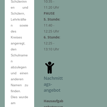
10:35 -
Schülerinn
11:20 Uhr
en und
PAUSE
Schülern,
5. Stunde:
Lehrkräfte
11:40 -
n sowie
12:25 Uhr
des
6. Stunde:
Kreises
12:25 -
angeregt,
13:10 Uhr
den
Schulname
n
abzulegen
und einen
Nachmitt
anderen
ags-
Namen zu
angebot
finden.
Dies wurde
Hausaufgab
am
enbetreuun