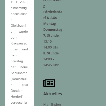
19.11.2025
g,
einstimmig
Förderbeda
beschlosse
rf & AGs
n.
Montag -
Gleichzeiti
Donnerstag
g wurde
7. Stunde:
dem
13:15 -
Kreisaussc
14:00 Uhr
huss und
8. Stunde:
dem
14:00 -
Kreistag
14:45 Uhr
der neue
Schulname
„Realschul
e plus
Daaden-
Aktuelles
Herdorf“
vorgeschla
Hier finden