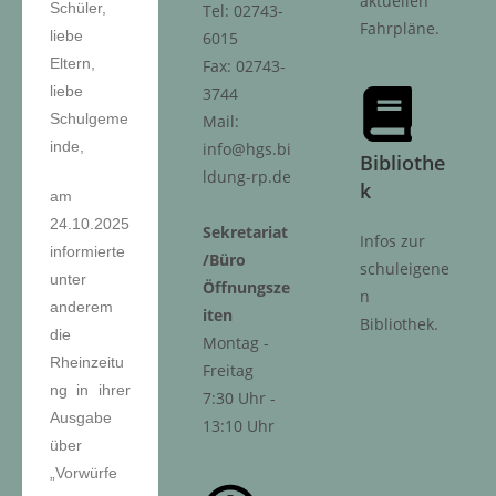
aktuellen
Schüler,
Tel: 02743-
Fahrpläne.
liebe
6015
Eltern,
Fax: 02743-
liebe
3744
Schulgeme
Mail:
inde,
info@hgs.bi
Bibliothe
ldung-rp.de
k
am
24.10.2025
Sekretariat
Infos zur
informierte
/Büro
schuleigene
unter
Öffnungsze
n
anderem
iten
Bibliothek.
die
Montag -
Rheinzeitu
Freitag
ng in ihrer
7:30 Uhr -
Ausgabe
13:10 Uhr
über
„Vorwürfe