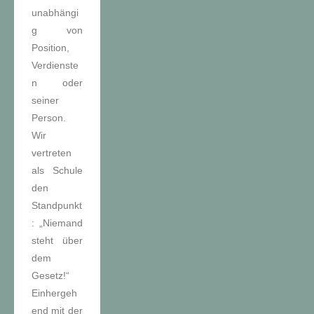
unabhängi
g von
Position,
Verdienste
n oder
seiner
Person.
Wir
vertreten
als Schule
den
Standpunkt
: „Niemand
steht über
dem
Gesetz!“
Einhergeh
end mit der