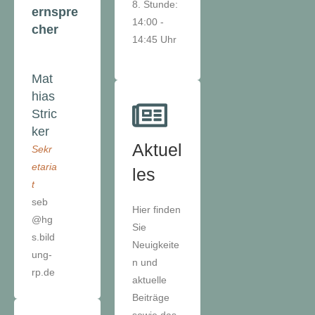
8. Stunde:
ernspre
14:00 -
cher
14:45 Uhr
Mat
hias
Stric
ker
Aktuel
Sekr
etaria
les
t
seb
Hier finden
@hg
Sie
s.bild
Neuigkeite
ung-
n und
rp.de
aktuelle
Beiträge
sowie das