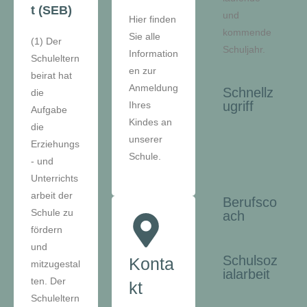
t (SEB)
und
Hier finden
kommende
Sie alle
(1) Der
Schuljahr.
Information
Schuleltern
en zur
beirat hat
Anmeldung
Schnellz
die
ugriff
Ihres
Aufgabe
Kindes an
die
unserer
Erziehungs
Schule.
- und
Unterrichts
arbeit der
Berufsco
Schule zu
ach
fördern
und
Schulsoz
Konta
mitzugestal
ialarbeit
ten. Der
kt
Schuleltern