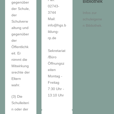
Bibliothek
gegenüber
02743-
der Schule,
3744
Infos zur
der
Mail:
schuleigene
Schulverw
info@hgs.b
n Bibliothek.
altung und
ildung-
gegenüber
rp.de
der
Öffentlichk
Sekretariat
eit. Er
/Büro
nimmt die
Öffnungsz
Mitwirkung
eiten
srechte der
Montag -
Eltern
Freitag
wahr.
7:30 Uhr -
13:10 Uhr
(3) Die
Schulleiteri
n oder der