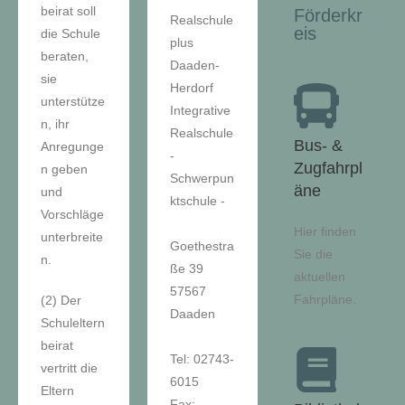
beirat soll
Förderkr
Realschule
eis
die Schule
plus
beraten,
Daaden-
sie
Herdorf
unterstütze
Integrative
n, ihr
Realschule
Bus- &
Anregunge
-
Zugfahrpl
n geben
Schwerpun
äne
und
ktschule -
Vorschläge
Hier finden
unterbreite
Goethestra
Sie die
n.
ße 39
aktuellen
57567
Fahrpläne.
(2) Der
Daaden
Schuleltern
beirat
Tel: 02743-
vertritt die
6015
Eltern
Fax: