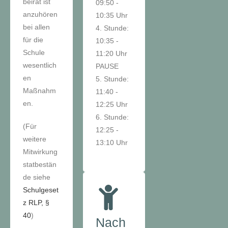
beirat ist
09:50 -
anzuhören
10:35 Uhr
bei allen
4. Stunde:
für die
10:35 -
Schule
11:20 Uhr
wesentlich
PAUSE
en
5. Stunde:
Maßnahm
11:40 -
en.
12:25 Uhr
6. Stunde:
(Für
12:25 -
weitere
13:10 Uhr
Mitwirkung
statbestän
de siehe
Schulgeset
z RLP, §
40
)
Nach