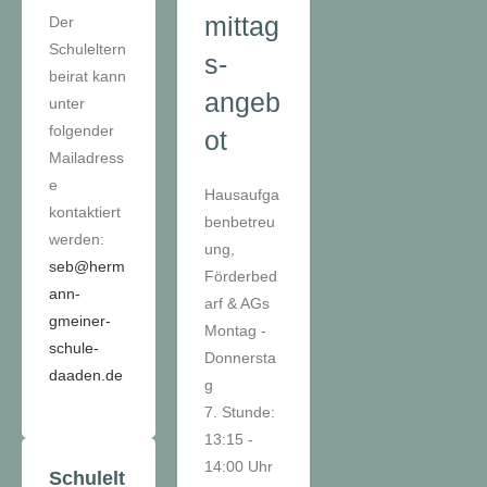
mittag
Der
Schuleltern
s-
beirat kann
angeb
unter
folgender
ot
Mailadress
e
Hausaufga
kontaktiert
benbetreu
werden:
ung,
seb@herm
Förderbed
ann-
arf & AGs
gmeiner-
Montag -
schule-
Donnersta
daaden.de
g
7. Stunde:
13:15 -
14:00 Uhr
Schulelt