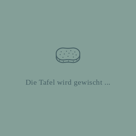
Die Tafel wird gewischt ...
Schu
zum
Anfang
lbuc
Termine
hliste