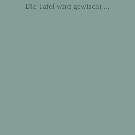
Die Tafel wird gewischt ...
Daadener Ausbildungsbörse 2019
19
bach
 Sie alle
teilnehmende Unternehmen
unserer 14. Ausbildungsbörse 2