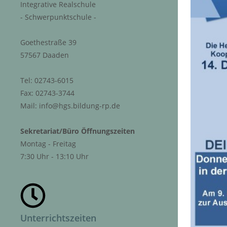
Integrative Realschule
- Schwerpunktschule -
Goethestraße 39
57567 Daaden
Tel: 02743-6015
Fax: 02743-3744
Mail: info@hgs.bildung-rp.de
Sekretariat/Büro Öffnungszeiten
Montag - Freitag
7:30 Uhr - 13:10 Uhr
Unterrichtszeiten