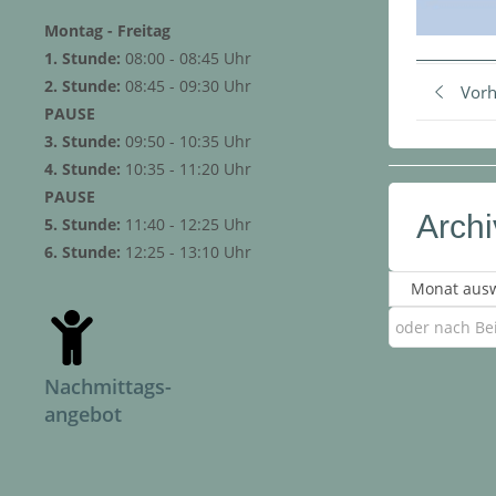
Montag - Freitag
1. Stunde:
08:00 - 08:45 Uhr
2. Stunde:
08:45 - 09:30 Uhr
Vorh
PAUSE
3. Stunde:
09:50 - 10:35 Uhr
4. Stunde:
10:35 - 11:20 Uhr
PAUSE
Archi
5. Stunde:
11:40 - 12:25 Uhr
6. Stunde:
12:25 - 13:10 Uhr
Nachmittags-
angebot
Hausaufgabenbetreuung,
Förderbedarf & AGs