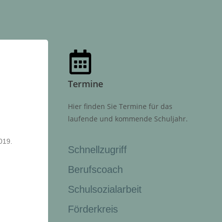
Termine
Hier finden Sie Termine für das
laufende und kommende Schuljahr.
019.
Schnellzugriff
Berufscoach
Schulsozialarbeit
Förderkreis