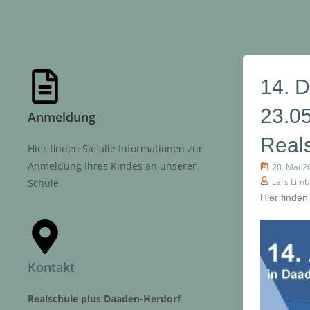
14. 
23.0
Anmeldung
Real
Hier finden Sie alle Informationen zur
Anmeldung Ihres Kindes an unserer
20. Mai 2
Lars Lim
Schule.
Hier finden
Kontakt
Realschule plus Daaden-Herdorf