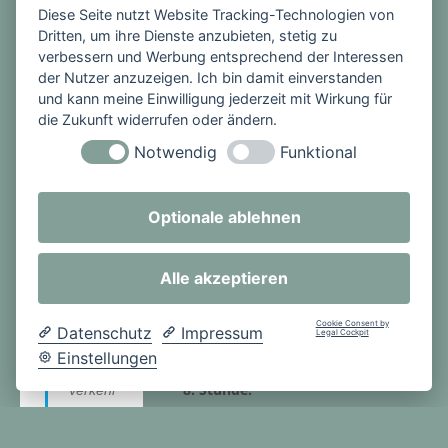
Diese Seite nutzt Website Tracking-Technologien von
Busver
Dritten, um ihre Dienste anzubieten, stetig zu
Nachmitt
kehrsb
verbessern und Werbung entsprechend der Interessen
ags-
egleiter
der Nutzer anzuzeigen. Ich bin damit einverstanden
angebot
n aus.
und kann meine Einwilligung jederzeit mit Wirkung für
Am
die Zukunft widerrufen oder ändern.
Hausaufgab
06.02.2
Notwendig
Funktional
enbetreuun
025
g,
konnte
Förderbeda
Optionale ablehnen
n die
rf & AGs
Schüler
Montag -
ihr
Alle akzeptieren
Donnerstag
Wissen
7. Stunde:
und
Cookie Consent by
Datenschutz
Impressum
Legal Cockpit
13:15 -
Können
Einstellungen
14:00 Uhr
im
8. Stunde:
Verkehr
14:00 -
sbus
14:45 Uhr
einsetzt