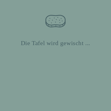
Die Tafel wird gewischt ...
entation der 12.Daadener
ildungsbörse
017
b