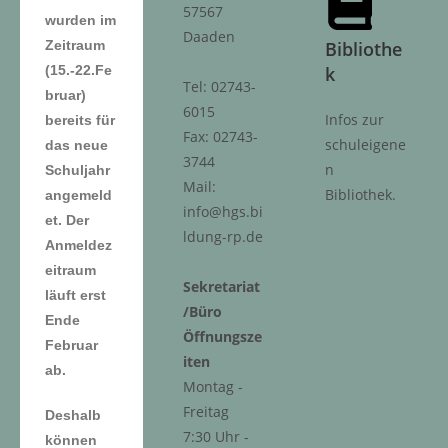
57567
wurden im
Daaden
Zeitraum
Bibliothe
(15.-22.Fe
k
Tel: 02743-
bruar)
6015
Infos zur
bereits für
Fax: 02743-
schuleigene
das neue
3744
n
Schuljahr
Mail:
Bibliothek.
angemeld
info@hgs.bi
et. Der
ldung-rp.de
Anmeldez
eitraum
Sekretariat
läuft erst
/Büro
Ende
Öffnungsze
Februar
iten
ab.
Montag -
Freitag
Deshalb
7:30 Uhr -
können