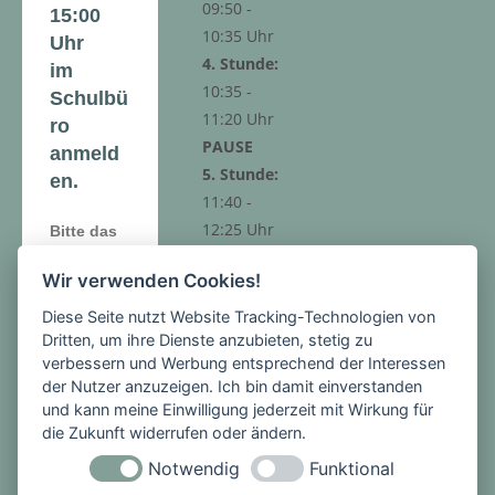
09:50 -
15:00
10:35 Uhr
Uhr
4. Stunde:
im
10:35 -
Schulbü
11:20 Uhr
ro
PAUSE
anmeld
5. Stunde:
en.
11:40 -
12:25 Uhr
Bitte das
6. Stunde:
Halbjahre
Wir verwenden Cookies!
12:25 -
szeugnis
13:10 Uhr
und die
Diese Seite nutzt Website Tracking-Technologien von
Dritten, um ihre Dienste anzubieten, stetig zu
Anmeldeu
verbessern und Werbung entsprechend der Interessen
nterlagen
der Nutzer anzuzeigen. Ich bin damit einverstanden
der
und kann meine Einwilligung jederzeit mit Wirkung für
Grundsch
die Zukunft widerrufen oder ändern.
Nachmitt
ule zur
Notwendig
Funktional
ags-
Anmeldun