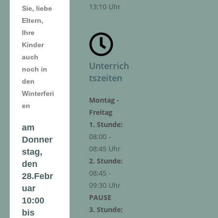
13:10 Uhr
Sie, liebe
Eltern,
Ihre
Kinder
auch
Unterrich
noch in
tszeiten
den
Winterferi
Montag -
en
Freitag
1. Stunde:
am
08:00 -
Donner
08:45 Uhr
stag,
2. Stunde:
den
08:45 -
28.Febr
09:30 Uhr
uar
PAUSE
10:00
3. Stunde:
bis