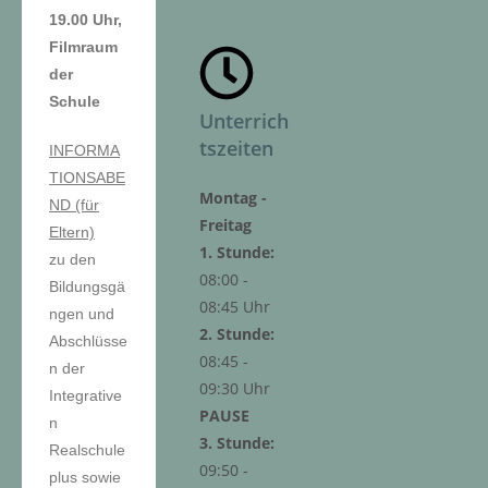
19.00 Uhr,
Filmraum
der
Schule
Unterrich
tszeiten
INFORMA
TIONSABE
Montag -
ND (für
Freitag
Eltern)
1. Stunde:
zu den
08:00 -
Bildungsgä
08:45 Uhr
ngen und
2. Stunde:
Abschlüsse
08:45 -
n der
09:30 Uhr
Integrative
PAUSE
n
3. Stunde:
Realschule
09:50 -
plus sowie