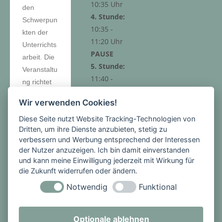
10:35 Uhr
den
4. Stunde:
Schwerpun
10:35 -
kten der
11:20 Uhr
Unterrichts
PAUSE
arbeit. Die
5. Stunde:
Veranstaltu
11:40 -
ng richtet
12:25 Uhr
sich an die
Wir verwenden Cookies!
6. Stunde:
Eltern der
12:25 -
Diese Seite nutzt Website Tracking-Technologien von
Viertklässle
13:10 Uhr
Dritten, um ihre Dienste anzubieten, stetig zu
r der
verbessern und Werbung entsprechend der Interessen
Grundschu
der Nutzer anzuzeigen. Ich bin damit einverstanden
len.
und kann meine Einwilligung jederzeit mit Wirkung für
die Zukunft widerrufen oder ändern.
Samstag,
Notwendig
Funktional
Nachmitt
den 16.
ags-
Januar
angebot
2016, 9.30
Optionale ablehnen