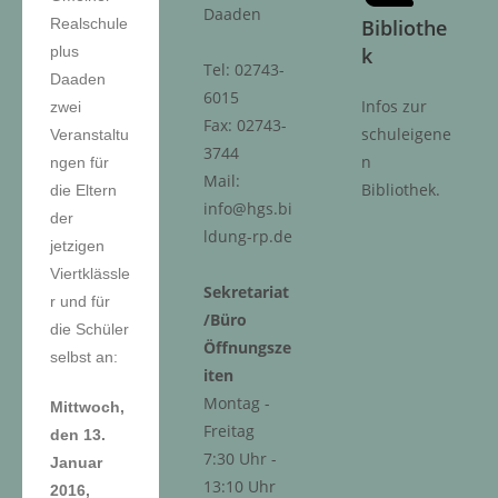
Daaden
Realschule
Bibliothe
plus
k
Tel: 02743-
Daaden
6015
Infos zur
zwei
Fax: 02743-
schuleigene
Veranstaltu
3744
n
ngen für
Mail:
Bibliothek.
die Eltern
info@hgs.bi
der
ldung-rp.de
jetzigen
Viertklässle
Sekretariat
r und für
/Büro
die Schüler
Öffnungsze
selbst an:
iten
Montag -
Mittwoch,
Freitag
den 13.
7:30 Uhr -
Januar
13:10 Uhr
2016,