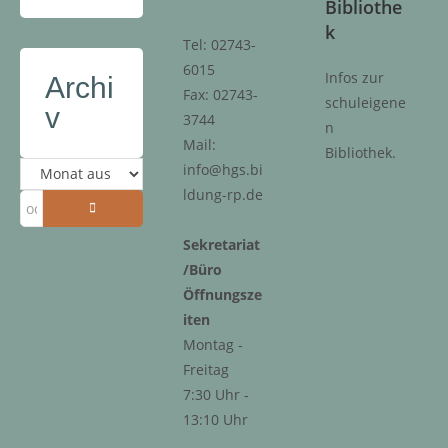
Bibliothe
k
Tel: 02743-
6015
Infos zur
Archi
Fax: 02743-
schuleigene
v
3744
n
Mail:
Bibliothek.
info@hgs.bi
ldung-rp.de
Sekretariat
/Büro
Öffnungsze
iten
Montag -
Freitag
7:30 Uhr -
13:10 Uhr