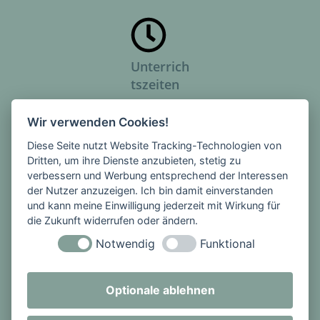
Unterrich
tszeiten
Montag -
Wir verwenden Cookies!
Freitag
Diese Seite nutzt Website Tracking-Technologien von
1. Stunde:
Dritten, um ihre Dienste anzubieten, stetig zu
08:00 -
verbessern und Werbung entsprechend der Interessen
08:45 Uhr
der Nutzer anzuzeigen. Ich bin damit einverstanden
2. Stunde:
und kann meine Einwilligung jederzeit mit Wirkung für
die Zukunft widerrufen oder ändern.
08:45 -
09:30 Uhr
Notwendig
Funktional
PAUSE
3. Stunde:
Optionale ablehnen
09:50 -
10:35 Uhr