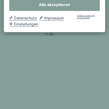
4. Stunde:
Alle akzeptieren
10:35 -
11:20 Uhr
Cookie Consent by
Datenschutz
Impressum
Legal Cockpit
PAUSE
Einstellungen
5. Stunde:
11:40 -
12:25 Uhr
6. Stunde:
12:25 -
13:10 Uhr
Nachmitt
ags-
angebot