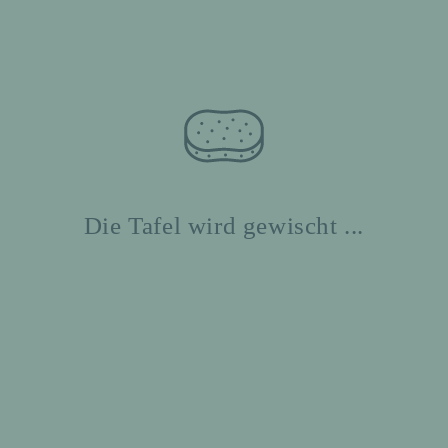
Die Tafel wird gewischt ...
Auße
zum
Anfang
rsch
Termine
ulisc
Hier finden