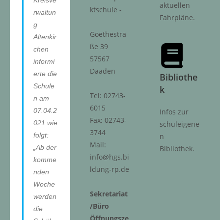
Kreisve
aktuellen
ktschule -
rwaltun
Fahrpläne.
g
Goethestra
Altenkir
ße 39
chen
57567
informi
Daaden
erte die
Bibliothe
Schule
k
Tel: 02743-
n am
6015
07.04.2
Infos zur
Fax: 02743-
021 wie
schuleigene
3744
folgt:
n
Mail:
„Ab der
Bibliothek.
info@hgs.bi
komme
ldung-rp.de
nden
Woche
Sekretariat
werden
/Büro
die
Öffnungsze