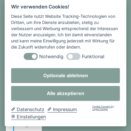
deh
Wir verwenden Cookies!
ygie
Diese Seite nutzt Website Tracking-Technologien von
ne
Dritten, um ihre Dienste anzubieten, stetig zu
und
verbessern und Werbung entsprechend der Interessen
das
der Nutzer anzuzeigen. Ich bin damit einverstanden
Trag
und kann meine Einwilligung jederzeit mit Wirkung für
en
die Zukunft widerrufen oder ändern.
von
Notwendig
Funktional
med
izini
Optionale ablehnen
sch
en
Gesi
Alle akzeptieren
chts
mas
Cookie Consent by
Datenschutz
Impressum
Legal Cockpit
ken,
Einstellungen
auc
h