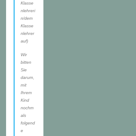
Klasse
nlehreri
n/dem
Klasse
nlehrer
auf)
Wir
bitten
Sie
darum,
mit
Ihrem
Kind
nochm
als
folgend
e