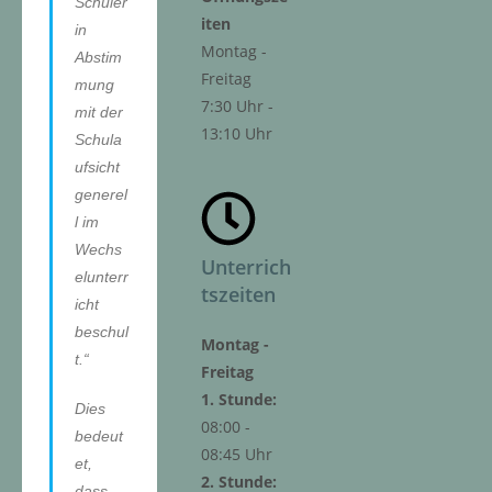
Schüler
iten
in
Montag -
Abstim
Freitag
mung
7:30 Uhr -
mit der
13:10 Uhr
Schula
ufsicht
generel
l im
Wechs
Unterrich
elunterr
tszeiten
icht
beschul
Montag -
t.“
Freitag
1. Stunde:
Dies
08:00 -
bedeut
08:45 Uhr
et,
2. Stunde:
dass