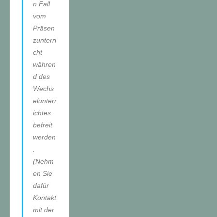
n Fall
vom
Präsen
zunterri
cht
währen
d des
Wechs
elunterr
ichtes
befreit
werden
.
(Nehm
en Sie
dafür
Kontakt
mit der