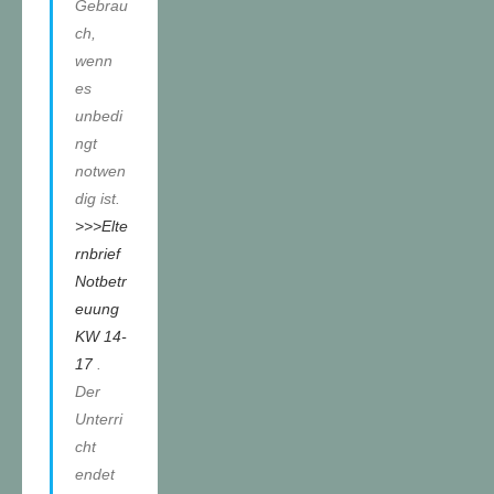
Gebrau
ch,
wenn
es
unbedi
ngt
notwen
dig ist.
>>>Elte
rnbrief
Notbetr
euung
KW 14-
17
.
Der
Unterri
cht
endet