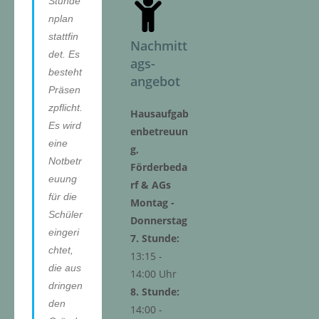
Stunde
nplan
stattfin
Nachmitt
det. Es
ags-
besteht
angebot
Präsen
zpflicht.
Hausaufgab
Es wird
enbetreuun
eine
g,
Notbetr
Förderbeda
euung
rf & AGs
für die
Montag -
Schüler
Donnerstag
eingeri
7. Stunde:
chtet,
13:15 -
die aus
14:00 Uhr
dringen
8. Stunde:
den
14:00 -