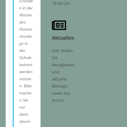
Gründe
14:45 Uhr
n in der
Woche
des
Homes
choolin
Aktuelles
gs in
Hier finden
der
Sie
Schule
Neuigkeiten
betreut
und
werden
aktuelle
müsse
Beiträge
n. Bitte
sowie das
mache
Archiv.
n Sie
nur
dann
davon