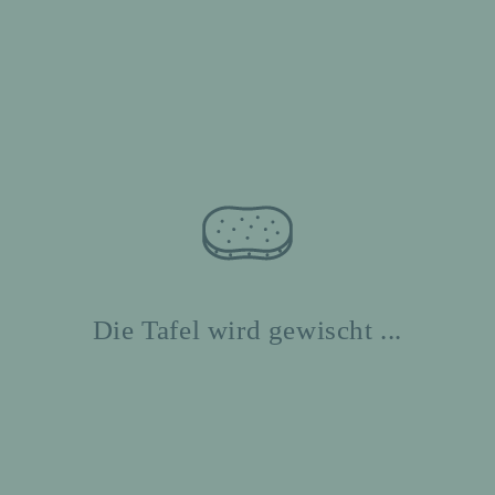
Die Tafel wird gewischt ...
Bei
zum
Anfang