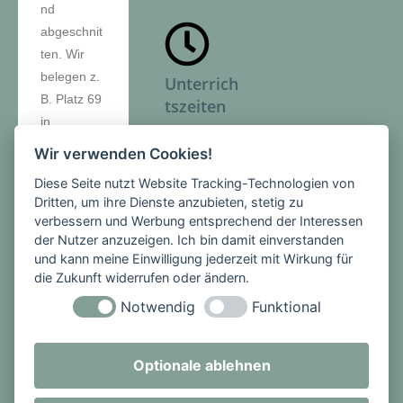
nd
abgeschnit
ten. Wir
belegen z.
Unterrich
B. Platz 69
tszeiten
in
Jahrgang
Montag -
Wir verwenden Cookies!
5, Platz 16
Freitag
Diese Seite nutzt Website Tracking-Technologien von
in
1. Stunde:
Dritten, um ihre Dienste anzubieten, stetig zu
Jahrgang
08:00 -
verbessern und Werbung entsprechend der Interessen
6, Platz 10
08:45 Uhr
der Nutzer anzuzeigen. Ich bin damit einverstanden
in
2. Stunde:
und kann meine Einwilligung jederzeit mit Wirkung für
die Zukunft widerrufen oder ändern.
Jahrgang 7
08:45 -
und Platz
09:30 Uhr
Notwendig
Funktional
23 in
PAUSE
Jahrgang
3. Stunde:
Optionale ablehnen
9.
09:50 -
10:35 Uhr