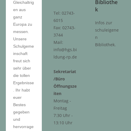
Bibliothe
Gleichaltrig
k
en aus
Tel: 02743-
ganz
6015
Infos zur
Europa zu
Fax: 02743-
schuleigene
messen.
3744
n
Unsere
Mail:
Bibliothek.
Schulgeme
info@hgs.bi
inschaft
ldung-rp.de
freut sich
sehr über
Sekretariat
die tollen
/Büro
Ergebnisse
Öffnungsze
. Ihr habt
iten
euer
Montag -
Bestes
Freitag
gegeben
7:30 Uhr -
und
13:10 Uhr
hervorrage