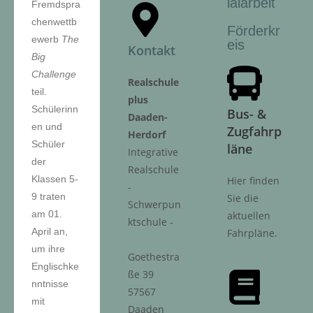
ialarbeit
Fremdspra
chenwettb
Förderkr
ewerb
The
eis
Kontakt
Big
Challenge
Realschule
teil.
plus
Schülerinn
Bus- &
Daaden-
en und
Zugfahrp
Herdorf
Schüler
läne
Integrative
der
Realschule
Klassen 5-
Hier finden
-
9 traten
Sie die
Schwerpun
am 01.
aktuellen
ktschule -
April an,
Fahrpläne.
um ihre
Goethestra
Englischke
ße 39
nntnisse
57567
mit
Daaden