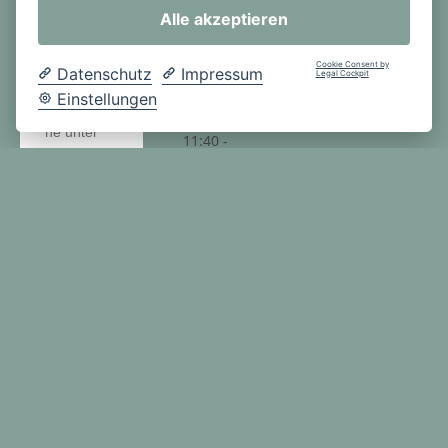
Besonders
4. Stunde:
Alle akzeptieren
freuen wir
10:35 -
uns zu
11:20 Uhr
Cookie Consent by
Datenschutz
Impressum
Legal Cockpit
Platz 4 auf
PAUSE
Einstellungen
Landesebe
5. Stunde:
ne unter
11:40 -
allen 8.
12:25 Uhr
Klassen.
6. Stunde:
Herzlichen
12:25 -
Glückwuns
13:10 Uhr
ch und
vielen
Dank für
eure
Teilnahme.
Nachmitt
ags-
Text:
angebot
Christina