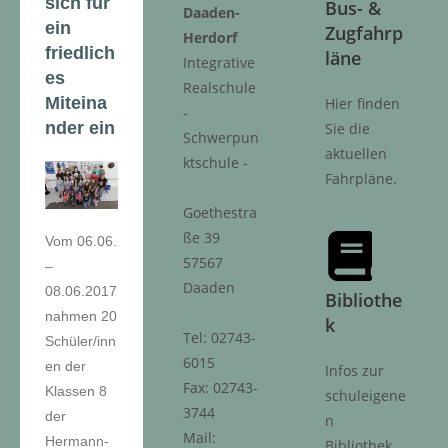
sich für
Bus- &
Daaden-
ein
Zugfahrp
Herdorf
friedlich
läne
Integrative
es
Realschule
Miteina
Hier finden
-
nder ein
Sie die
Schwerpun
aktuellen
ktschule -
Fahrpläne.
Goethestra
ße 39
Vom 06.06.
57567
–
Daaden
08.06.2017
Bibliothe
nahmen 20
k
Tel: 02743-
Schüler/inn
6015
en der
Infos zur
Fax: 02743-
Klassen 8
schuleigene
3744
der
n
Mail:
Hermann-
Bibliothek.