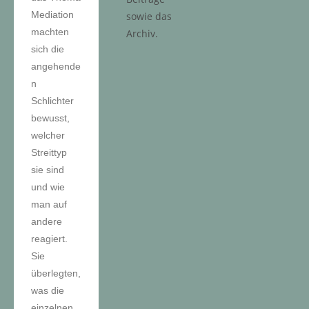
Mediation
sowie das
machten
Archiv.
sich die
angehende
n
Schlichter
bewusst,
welcher
Streittyp
sie sind
und wie
man auf
andere
reagiert.
Sie
überlegten,
was die
einzelnen