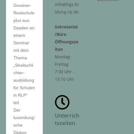
info@hgs.bi
Gmeiner-
ldung-rp.de
Realschule
plus aus
Sekretariat
Daaden an
/Büro
einem
Öffnungsze
Seminar
iten
mit dem
Montag -
Thema
Freitag
„Streitschli
7:30 Uhr -
chter-
13:10 Uhr
ausbildung
für Schulen
in RLP“
teil.
Der
Unterrich
luxemburgi
tszeiten
sche
Diplom