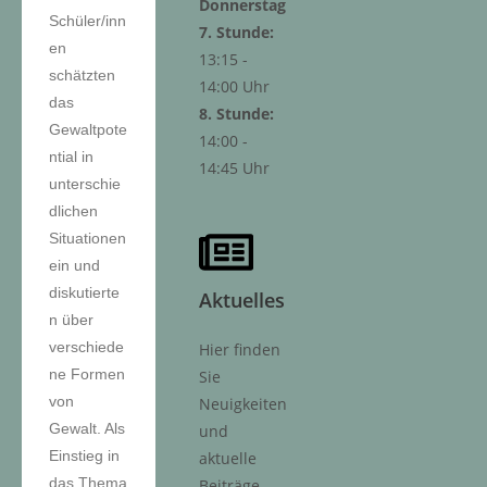
Donnerstag
Schüler/inn
7. Stunde:
en
13:15 -
schätzten
14:00 Uhr
das
8. Stunde:
Gewaltpote
14:00 -
ntial in
14:45 Uhr
unterschie
dlichen
Situationen
ein und
diskutierte
Aktuelles
n über
verschiede
Hier finden
ne Formen
Sie
von
Neuigkeiten
Gewalt. Als
und
Einstieg in
aktuelle
das Thema
Beiträge