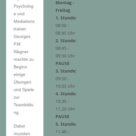
Montag -
Psycholog
Freitag
e und
1. Stunde:
Mediations
08:00 -
trainer
08:45 Uhr
Georges
2. Stunde:
P.M.
08:45 -
Wagner
09:30 Uhr
machte zu
PAUSE
Beginn
3. Stunde:
einige
09:50 -
Übungen
10:35 Uhr
und Spiele
4. Stunde:
zur
10:35 -
Teambildu
11:20 Uhr
ng.
PAUSE
5. Stunde:
Dabei
11:40 -
mussten