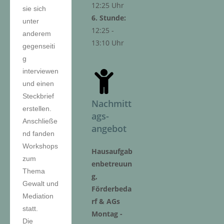
12:25 Uhr
sie sich
6. Stunde:
unter
12:25 -
anderem
13:10 Uhr
gegenseiti
g
interviewen
und einen
Steckbrief
Nachmitt
erstellen.
ags-
Anschließe
angebot
nd fanden
Workshops
Hausaufgab
zum
enbetreuun
Thema
g,
Gewalt und
Förderbeda
Mediation
rf & AGs
statt.
Montag -
Die