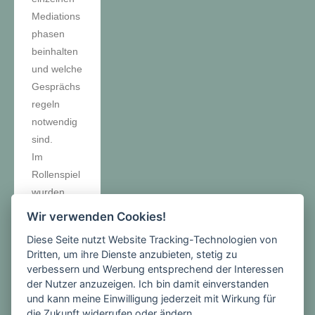
Mediations
phasen
beinhalten
und welche
Gesprächs
regeln
notwendig
sind.
Im
Rollenspiel
wurden
schwierige
Wir verwenden Cookies!
Bereiche
Diese Seite nutzt Website Tracking-Technologien von
eines
Dritten, um ihre Dienste anzubieten, stetig zu
Streitschlic
verbessern und Werbung entsprechend der Interessen
hter-
der Nutzer anzuzeigen. Ich bin damit einverstanden
gesprächs
und kann meine Einwilligung jederzeit mit Wirkung für
die Zukunft widerrufen oder ändern.
eingeübt.