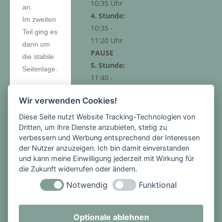
10:35 Uhr
an.
4. Stunde:
Im zweiten
10:35 -
Teil ging es
11:20 Uhr
dann um
PAUSE
die stabile
5. Stunde:
Seitenlage.
11:40 -
12:25 Uhr
Wir verwenden Cookies!
6. Stunde:
12:25 -
Diese Seite nutzt Website Tracking-Technologien von
Wie wird
13:10 Uhr
Dritten, um ihre Dienste anzubieten, stetig zu
erkannt, ob
verbessern und Werbung entsprechend der Interessen
jemand
der Nutzer anzuzeigen. Ich bin damit einverstanden
bewusstlos
und kann meine Einwilligung jederzeit mit Wirkung für
die Zukunft widerrufen oder ändern.
ist? Was
kann ich
Notwendig
Funktional
Nachmitt
machen,
ags-
um zu
angebot
Optionale ablehnen
sehen, ob