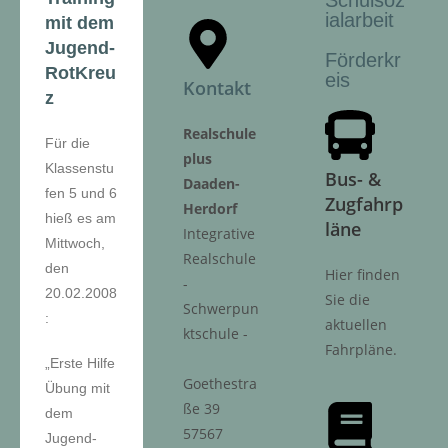
Schulsoz
ialarbeit
mit dem
Jugend-
Förderkr
RotKreu
eis
Kontakt
z
Realschule
Für die
plus
Klassenstu
Bus- &
Daaden-
fen 5 und 6
Zugfahrp
Herdorf
hieß es am
läne
Integrative
Mittwoch,
Realschule
den
Hier finden
-
20.02.2008
Sie die
Schwerpun
:
aktuellen
ktschule -
Fahrpläne.
„Erste Hilfe
Goethestra
Übung mit
ße 39
dem
57567
Jugend-