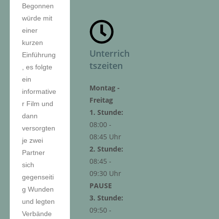
Begonnen
würde mit
einer
kurzen
Unterrich
Einführung
tszeiten
, es folgte
ein
Montag -
informative
Freitag
r Film und
1. Stunde:
dann
08:00 -
versorgten
08:45 Uhr
je zwei
2. Stunde:
Partner
08:45 -
sich
09:30 Uhr
gegenseiti
PAUSE
g Wunden
3. Stunde:
und legten
09:50 -
Verbände