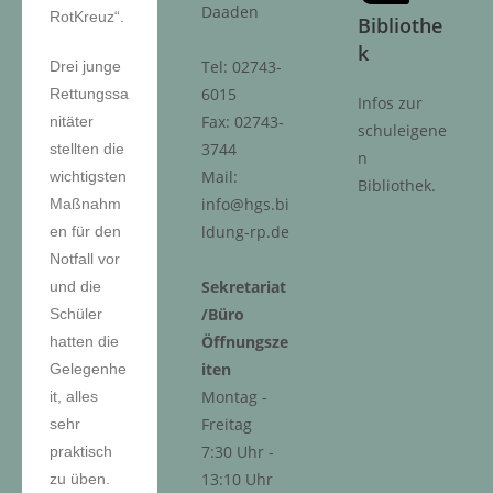
Daaden
RotKreuz“.
Bibliothe
k
Tel: 02743-
Drei junge
6015
Rettungssa
Infos zur
Fax: 02743-
nitäter
schuleigene
3744
stellten die
n
Mail:
wichtigsten
Bibliothek.
info@hgs.bi
Maßnahm
ldung-rp.de
en für den
Notfall vor
Sekretariat
und die
/Büro
Schüler
Öffnungsze
hatten die
iten
Gelegenhe
Montag -
it, alles
Freitag
sehr
7:30 Uhr -
praktisch
13:10 Uhr
zu üben.