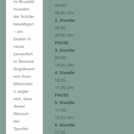
im Bruststil
08:00 -
mussten
08:45 Uhr
die Schüler
2. Stunde:
bewältigen
08:45 -
– am
09:30 Uhr
besten in
PAUSE
neuer
3. Stunde:
persönlich
09:50 -
er Bestzeit.
10:35 Uhr
Angefeuert
4. Stunde:
von ihren
10:35 -
Mitschüler
11:20 Uhr
n zeigte
PAUSE
sich, dass
5. Stunde:
dieser
11:40 -
Wunsch
12:25 Uhr
der
6. Stunde:
Sportler
12:25 -