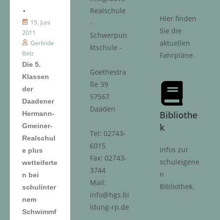
.
Realschule
Hier finden
15. Juni
-
Sie die
2011
Schwerpun
aktuellen
Gerlinde
ktschule -
Belz
Fahrpläne.
Die 5.
Goethestra
Klassen
ße 39
der
57567
Daadener
Daaden
Bibliothe
Hermann-
k
Gmeiner-
Tel: 02743-
Realschul
6015
Infos zur
e plus
Fax: 02743-
schuleigene
wetteiferte
3744
n
n bei
Mail:
Bibliothek.
schulinter
info@hgs.bi
nem
ldung-rp.de
Schwimmf