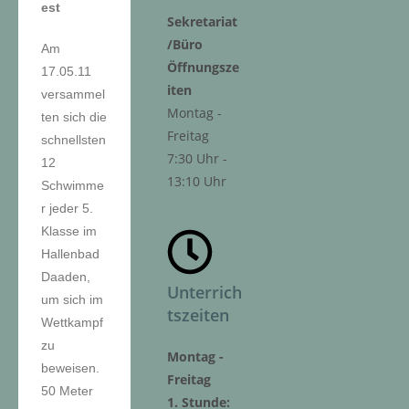
est
Sekretariat
/Büro
Am
Öffnungsze
17.05.11
iten
versammel
Montag -
ten sich die
Freitag
schnellsten
7:30 Uhr -
12
13:10 Uhr
Schwimme
r jeder 5.
Klasse im
Hallenbad
Daaden,
Unterrich
um sich im
tszeiten
Wettkampf
zu
Montag -
beweisen.
Freitag
50 Meter
1. Stunde: