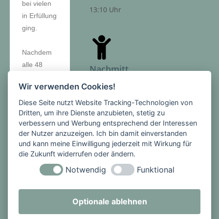
bei vielen
13:10 Uhr
in Erfüllung
ging.
Nachdem
alle 48
Nachmitt
Schwimme
ags-
Wir verwenden Cookies!
r die 50
angebot
Meter
Diese Seite nutzt Website Tracking-Technologien von
Dritten, um ihre Dienste anzubieten, stetig zu
absolviert
Hausaufgab
verbessern und Werbung entsprechend der Interessen
hatten,
enbetreuun
der Nutzer anzuzeigen. Ich bin damit einverstanden
wurde es
g,
und kann meine Einwilligung jederzeit mit Wirkung für
spannend.
Förderbeda
die Zukunft widerrufen oder ändern.
Sportlehrer
rf & AGs
Notwendig
Funktional
in Bertl
Montag -
Seiler, die
Donnerstag
den
Optionale ablehnen
7. Stunde:
Wettkampf
13:15 -