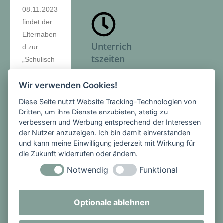
08.11.2023
findet der
Elternaben
Unterrich
d zur
tszeiten
„Schulisch
e
Montag -
Weiterquali
Wir verwenden Cookies!
Freitag
fizierung“
Diese Seite nutzt Website Tracking-Technologien von
1. Stunde:
für die
Dritten, um ihre Dienste anzubieten, stetig zu
08:00 -
Klassen 9
verbessern und Werbung entsprechend der Interessen
08:45 Uhr
der Nutzer anzuzeigen. Ich bin damit einverstanden
und 10um
2. Stunde:
und kann meine Einwilligung jederzeit mit Wirkung für
18:30 Uhr
die Zukunft widerrufen oder ändern.
08:45 -
statt.
09:30 Uhr
Notwendig
Funktional
PAUSE
Hier geht
3. Stunde:
es zum
Optionale ablehnen
09:50 -
>>>Eltern
10:35 Uhr
brief
mit