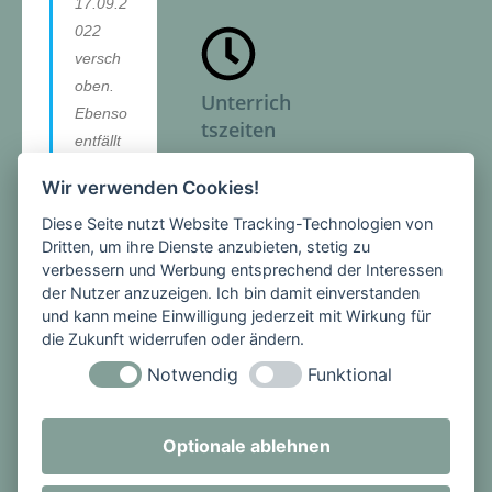
17.09.2
022
versch
oben.
Unterrich
Ebenso
tszeiten
entfällt
der
Montag -
Wir verwenden Cookies!
Elterna
Freitag
bend
Diese Seite nutzt Website Tracking-Technologien von
1. Stunde:
Dritten, um ihre Dienste anzubieten, stetig zu
vom
08:00 -
verbessern und Werbung entsprechend der Interessen
23.05.2
08:45 Uhr
der Nutzer anzuzeigen. Ich bin damit einverstanden
022.
2. Stunde:
und kann meine Einwilligung jederzeit mit Wirkung für
Bitte
die Zukunft widerrufen oder ändern.
08:45 -
behalte
09:30 Uhr
Notwendig
Funktional
n Sie
PAUSE
auch
3. Stunde:
immer
Optionale ablehnen
09:50 -
den
10:35 Uhr