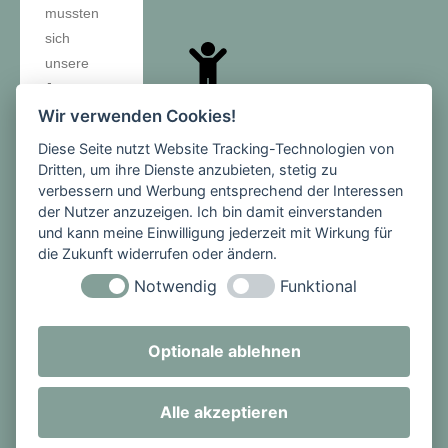
mussten
sich
unsere
Jungs
Nachmitt
knapp der
Wir verwenden Cookies!
ags-
Mannschaf
Diese Seite nutzt Website Tracking-Technologien von
angebot
t des
Dritten, um ihre Dienste anzubieten, stetig zu
Gymnasiu
verbessern und Werbung entsprechend der Interessen
Hausaufgab
der Nutzer anzuzeigen. Ich bin damit einverstanden
ms
enbetreuun
und kann meine Einwilligung jederzeit mit Wirkung für
geschlage
die Zukunft widerrufen oder ändern.
g,
n geben,
Förderbeda
Notwendig
Funktional
obwohl
rf & AGs
auch in
Montag -
dieser
Optionale ablehnen
Donnerstag
Partie die
7. Stunde:
kämpferisc
13:15 -
Alle akzeptieren
he
14:00 Uhr
Einstellung