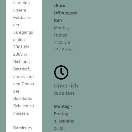
starteten
/Büro
unsere
Öffnungsze
Fußballer
iten
der
Montag -
Jahrgangs
Freitag
stufen
7:30 Uhr -
2001 bis
13:10 Uhr
2003 in
Richtung
Betzdorf,
um sich mit
den Teams
Unterrich
der
tszeiten
Betzdorfer
Montag -
Schulen zu
Freitag
messen.
1. Stunde:
08:00 -
Bereits im