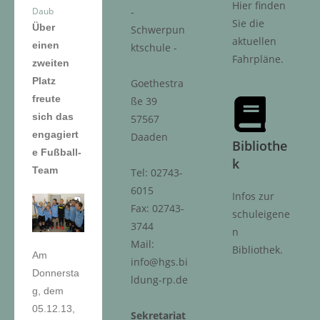
Hier finden
Daub
-
Sie die
Über
Schwerpun
aktuellen
einen
ktschule -
Fahrpläne.
zweiten
Platz
Goethestra
freute
ße 39
sich das
57567
engagiert
Daaden
Bibliothe
e Fußball-
k
Team
Tel: 02743-
6015
Infos zur
Fax: 02743-
schuleigene
3744
n
Mail:
Bibliothek.
Am
info@hgs.bi
Donnersta
ldung-rp.de
g, dem
05.12.13,
Sekretariat