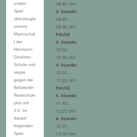
08:45 Uhr
ersten
2. Stunde:
Spiel
08:45 -
überzeugte
09:30 Uhr
unsere
PAUSE
Mannschaf
3. Stunde:
t der
09:50 -
Hermann-
10:35 Uhr
Gmeiner-
4. Stunde:
Schule und
10:35 -
siegte
11:20 Uhr
gegen die
PAUSE
Betzdorfer
5. Stunde:
Realschule
11:40 -
plus mit
12:25 Uhr
2:0. Im
6. Stunde:
darauf
12:25 -
folgenden
13:10 Uhr
Spiel