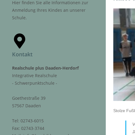
Hier finden Sie alle Informationen zur
Anmeldung Ihres Kindes an unserer
Schule.
Kontakt
Realschule plus Daaden-Herdorf
Integrative Realschule
- Schwerpunktschule -
Goethestraße 39
57567 Daaden
Stolze Fußba
Tel: 02743-6015
V
Fax: 02743-3744
J