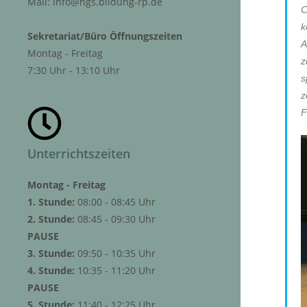
Mail: info@hgs.bildung-rp.de
C
k
Sekretariat/Büro Öffnungszeiten
A
Montag - Freitag
z
7:30 Uhr - 13:10 Uhr
s
z
F
Unterrichtszeiten
Montag - Freitag
1. Stunde:
08:00 - 08:45 Uhr
2. Stunde:
08:45 - 09:30 Uhr
PAUSE
3. Stunde:
09:50 - 10:35 Uhr
4. Stunde:
10:35 - 11:20 Uhr
PAUSE
5. Stunde:
11:40 - 12:25 Uhr