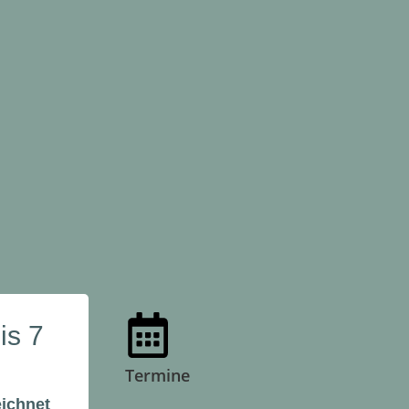
is 7
Termine
eichnet