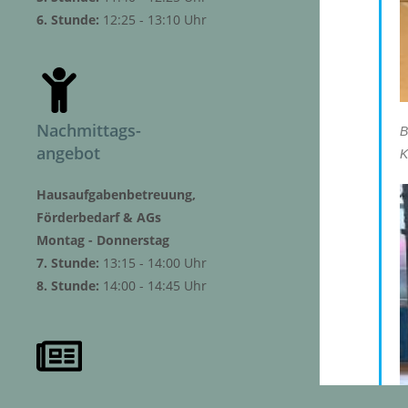
6. Stunde:
12:25 - 13:10 Uhr
Nachmittags-
B
angebot
K
Hausaufgabenbetreuung,
Förderbedarf & AGs
Montag - Donnerstag
7. Stunde:
13:15 - 14:00 Uhr
8. Stunde:
14:00 - 14:45 Uhr
Aktuelles