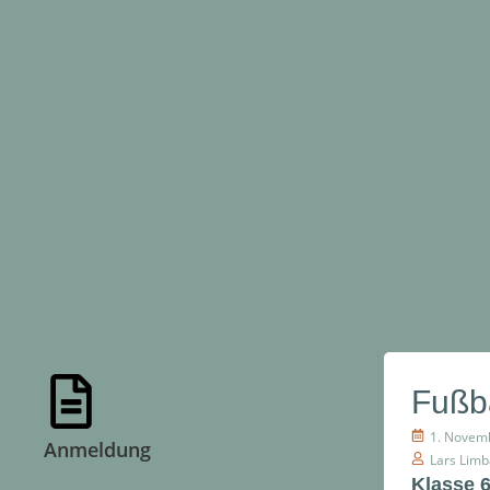
Fußba
1. Novem
Anmeldung
Lars Lim
Klasse 6