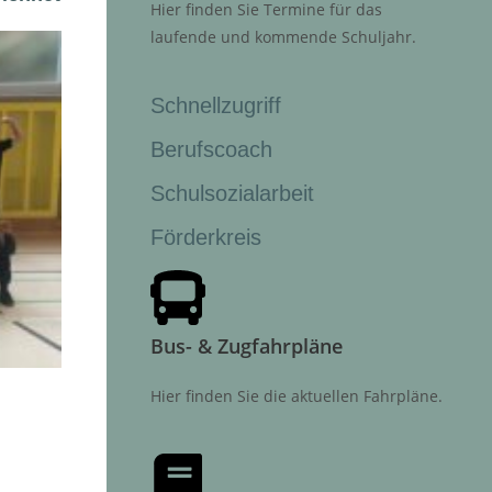
Hier finden Sie Termine für das
laufende und kommende Schuljahr.
Schnellzugriff
Berufscoach
Schulsozialarbeit
Förderkreis
Bus- & Zugfahrpläne
Hier finden Sie die aktuellen Fahrpläne.