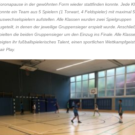
oronapause in der gewöhnten Form wieder stattfinden konnte. Jede K
onnte ein Team aus 5 Spielern (1 Torwart, 4 Feldspieler) mit maximal 5
uswechselspielern aufstellen. Alle Klassen wurden zwei Spielgruppen
ugeteilt, in denen der jeweilige Gruppensieger erspielt wurde. Anschli
pielten die beiden Gruppensieger um den Einzug ins Finale. Alle Klass
eigten ihr fußballspielerisches Talent, einen sportlichen Wettkampfgeis
air Play.