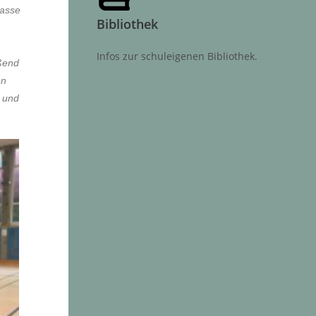
lasse
Bibliothek
Infos zur schuleigenen Bibliothek.
eßend
en
t und