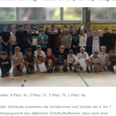
ller: 4.Platz: 6c, 3.Platz: 7c, 2.Platz: 7b, 1.Platz: 6a
oller Vorfreude erwarteten die Schülerinnen und Schüler der 5. bis 7.
ahrgangsstufe das alljährliche Schulfußballturnier, dass nach einer