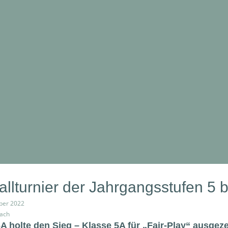
llturnier der Jahrgangsstufen 5 b
ber 2022
bach
A holte den Sieg – Klasse 5A für „Fair-Play“ ausgez