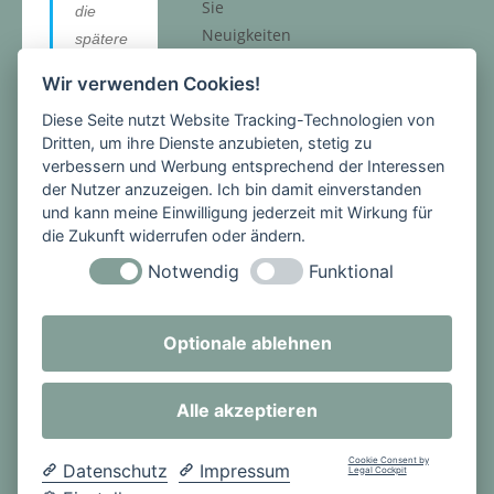
Sie
die
Neuigkeiten
spätere
und
n
Wir verwenden Cookies!
aktuelle
Bewoh
Beiträge
Diese Seite nutzt Website Tracking-Technologien von
ner vor
Dritten, um ihre Dienste anzubieten, stetig zu
sowie das
Nesträ
verbessern und Werbung entsprechend der Interessen
Archiv.
ubern
der Nutzer anzuzeigen. Ich bin damit einverstanden
wie
und kann meine Einwilligung jederzeit mit Wirkung für
Marder,
die Zukunft widerrufen oder ändern.
Katze
Notwendig
Funktional
und
Elster
Optionale ablehnen
schütze
n kann.
Natürlic
Alle akzeptieren
he
Brutplät
Cookie Consent by
Datenschutz
Impressum
Legal Cockpit
ze für