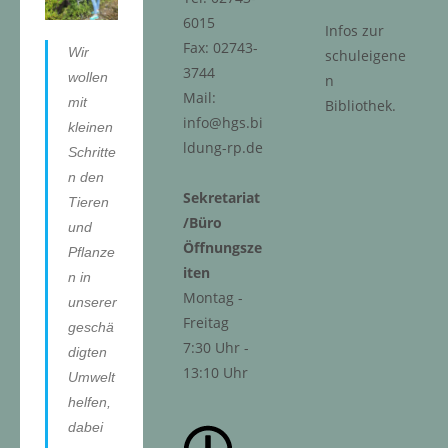
6015
Infos zur
Fax: 02743-
Wir
schuleigene
3744
wollen
n
Mail:
mit
Bibliothek.
info@hgs.bi
kleinen
ldung-rp.de
Schritte
n den
Sekretariat
Tieren
/Büro
und
Öffnungsze
Pflanze
iten
n in
Montag -
unserer
Freitag
geschä
7:30 Uhr -
digten
13:10 Uhr
Umwelt
helfen,
dabei