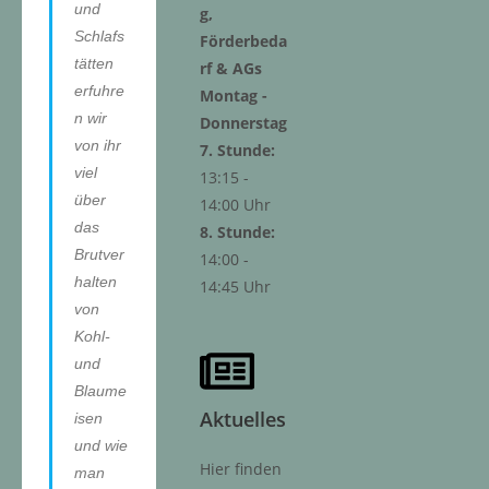
und
g,
Schlafs
Förderbeda
tätten
rf & AGs
erfuhre
Montag -
n wir
Donnerstag
von ihr
7. Stunde:
viel
13:15 -
über
14:00 Uhr
das
8. Stunde:
Brutver
14:00 -
halten
14:45 Uhr
von
Kohl-
und
Blaume
Aktuelles
isen
und wie
Hier finden
man