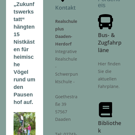
„Zukunf
eis
Kontakt
tswerks
tatt“
Realschule
hängten
plus
15
Bus- &
Daaden-
Nistkäst
Zugfahrp
Herdorf
en für
läne
Integrative
heimisc
Realschule
Hier finden
he
-
Sie die
Vögel
Schwerpun
aktuellen
rund um
ktschule -
Fahrpläne.
den
Pausen
Goethestra
hof auf.
ße 39
57567
Daaden
Bibliothe
k
Tel: 02743-