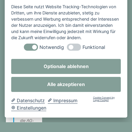
Eifel
Diese Seite nutzt Website Tracking-Technologien von
die
Dritten, um ihre Dienste anzubieten, stetig zu
Firma
verbessern und Werbung entsprechend der Interessen
Mark-
der Nutzer anzuzeigen. Ich bin damit einverstanden
und kann meine Einwilligung jederzeit mit Wirkung für
Maas,
die Zukunft widerrufen oder ändern.
die
Notwendig
Funktional
eine
der
letzten
Optionale ablehnen
Glocke
ngießer
Alle akzeptieren
eien in
Deutsc
Cookie Consent by
hland
Datenschutz
Impressum
Legal Cockpit
ist. Hier
Einstellungen
holten
die AG-
Leiter