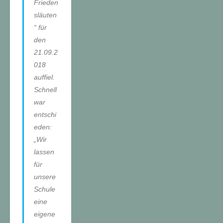
Frieden
släuten
“ für
den
21.09.2
018
auffiel.
Schnell
war
entschi
eden:
„Wir
lassen
für
unsere
Schule
eine
eigene