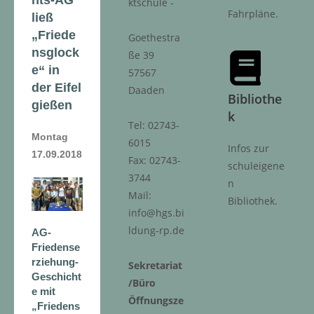
ktschule -
Fahrpläne.
ließ
„Friede
Goethestra
nsglock
ße 39
e“ in
57567
der Eifel
Daaden
Bibliothe
gießen
k
Tel: 02743-
Montag
6015
Infos zur
17.09.2018
Fax: 02743-
schuleigene
3744
n
Mail:
Bibliothek.
info@hgs.bi
ldung-rp.de
AG-
Friedense
rziehung-
Sekretariat
Geschicht
/Büro
e mit
Öffnungsze
„Friedens