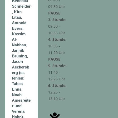
Benedikt
09:30 Uhr
Schneider
, Kira
PAUSE
Litau,
3. Stunde:
Antonia
09:50 -
Evers,
10:35 Uhr
Kassim
4. Stunde:
Al-
Nabhan,
10:35 -
Jannik
11:20 Uhr
Brüning,
PAUSE
Jason
5. Stunde:
Aeckersb
11:40 -
erg (es
fehlen:
12:25 Uhr
Tabea
6. Stunde:
Enns,
12:25 -
Noah
13:10 Uhr
Amesreite
r und
Verena
Hahn).