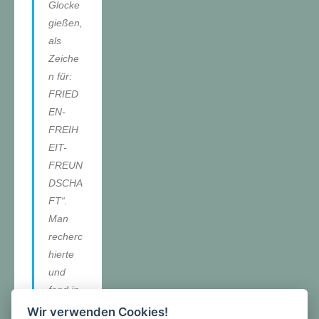
Glocke
gießen,
als
Zeiche
n für:
FRIED
EN-
FREIH
EIT-
FREUN
DSCHA
FT“.
Man
recherc
hierte
und
fand in
der
Wir verwenden Cookies!