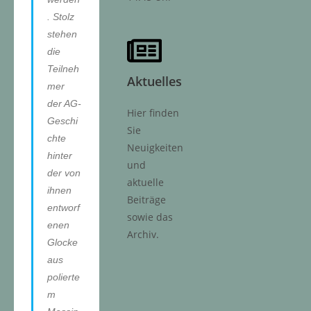
. Stolz
stehen
die
Teilneh
Aktuelles
mer
der AG-
Hier finden
Geschi
Sie
chte
Neuigkeiten
hinter
und
der von
aktuelle
ihnen
Beiträge
entworf
sowie das
enen
Archiv.
Glocke
aus
polierte
m