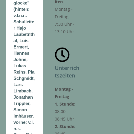
iten
glocke“
Montag -
(hinten;
v.l.n.r.:
Freitag
Schulleite
7:30 Uhr -
r Hajo
13:10 Uhr
Laubetnth
al, Luis
Ermert,
Hannes
Johne,
Lukas
Unterrich
Reihs, Pia
tszeiten
Schgmidt,
Lars
Montag -
Limbach,
Freitag
Jonathan
Trippler,
1. Stunde:
Simon
08:00 -
Imhäuser.
08:45 Uhr
vorne; v.l.
2. Stunde:
n.r.:
08:45 -