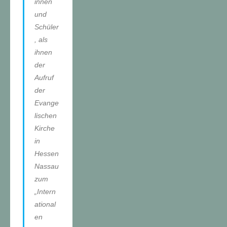
innen
und
Schüler
, als
ihnen
der
Aufruf
der
Evange
lischen
Kirche
in
Hessen
Nassau
zum
„Intern
ational
en