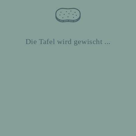
Die Tafel wird gewischt ...
krieg´ die Krise“ Klasse 10B stellt
twerke im „Haus Friede“ aus
024
bach