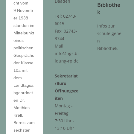
Daaden
cht vom
Bibliothe
9.Novemb
k
Tel: 02743-
er 1938
6015
standen im
Infos zur
Fax: 02743-
Mittelpunkt
schuleigene
3744
eines
n
Mail:
politischen
Bibliothek.
info@hgs.bi
Gesprächs
ldung-rp.de
der Klasse
10a mit
Sekretariat
dem
/Büro
Landtagsa
Öffnungsze
bgeordnet
iten
en Dr.
Montag -
Matthias
Freitag
Krell.
7:30 Uhr -
Bereis zum
13:10 Uhr
sechsten