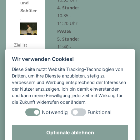
und
4. Stunde:
Schüler
10:35 -
.
11:20 Uhr
PAUSE
5. Stunde:
Ziel ist
11:40 -
dabei, mit
12:25 Uhr
Wir verwenden Cookies!
den jungen
6. Stunde:
Menschen
Diese Seite nutzt Website Tracking-Technologien von
12:25 -
Dritten, um ihre Dienste anzubieten, stetig zu
ins
13:10 Uhr
verbessern und Werbung entsprechend der Interessen
Gepräch
der Nutzer anzuzeigen. Ich bin damit einverstanden
zu
und kann meine Einwilligung jederzeit mit Wirkung für
kommen
die Zukunft widerrufen oder ändern.
über das,
Notwendig
Funktional
Nachmitt
was den
ags-
jüdischen
angebot
Mitbürgern
Optionale ablehnen
in der Zeit