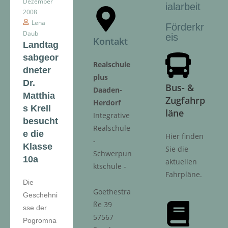
Dezember
ialarbeit
2008
Lena
Förderkr
Daub
eis
Kontakt
Landtag
sabgeor
Realschule
dneter
plus
Dr.
Bus- &
Daaden-
Matthia
Zugfahrp
Herdorf
s Krell
läne
Integrative
besucht
Realschule
e die
Hier finden
-
Klasse
Sie die
Schwerpun
10a
aktuellen
ktschule -
Fahrpläne.
Die
Goethestra
Geschehni
ße 39
sse der
57567
Pogromna