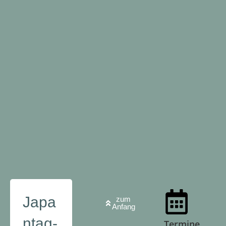
Japa
zum
Anfang
ntag-
Termine