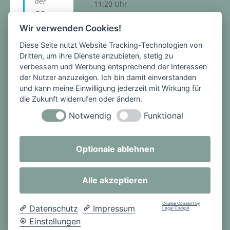
der
11:20 Uhr
RS+
PAUSE
Betzdor
Wir verwenden Cookies!
5. Stunde:
f einen
11:40 -
Diese Seite nutzt Website Tracking-Technologien von
Tagesa
12:25 Uhr
Dritten, um ihre Dienste anzubieten, stetig zu
usflug
verbessern und Werbung entsprechend der Interessen
6. Stunde:
der Nutzer anzuzeigen. Ich bin damit einverstanden
nach
12:25 -
und kann meine Einwilligung jederzeit mit Wirkung für
Düssel
13:10 Uhr
die Zukunft widerrufen oder ändern.
dorf
Notwendig
Funktional
zum
„Japan
tag“
.
Optionale ablehnen
Nachmitt
Bei
ags-
diesem
Alle akzeptieren
angebot
jährlich
stattfin
Hausaufgab
Cookie Consent by
denden
Datenschutz
Impressum
Legal Cockpit
enbetreuun
Großev
Einstellungen