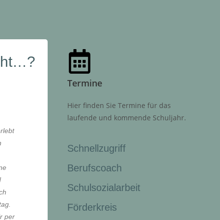
cht…?
Termine
Hier finden Sie Termine für das
laufende und kommende Schuljahr.
rlebt
n
Schnellzugriff
Berufscoach
ine
d
Schulsozialarbeit
ch
tag.
Förderkreis
r per