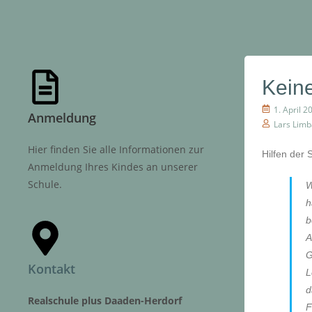
Kein
1. April 2
Anmeldung
Lars Lim
Hier finden Sie alle Informationen zur
Hilfen der
Anmeldung Ihres Kindes an unserer
Schule.
W
h
b
A
G
Kontakt
L
d
Realschule plus Daaden-Herdorf
F