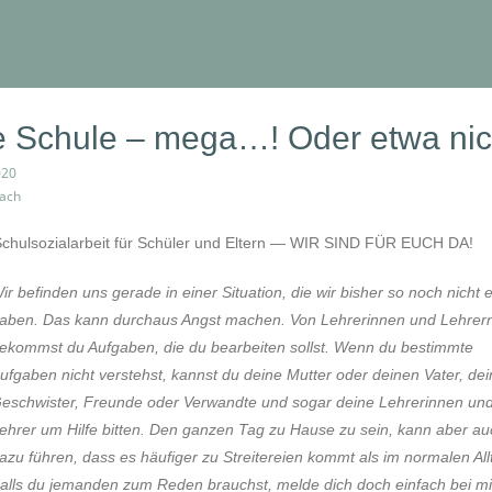
e Schule – mega…! Oder etwa ni
020
bach
 Schulsozialarbeit für Schüler und Eltern — WIR SIND FÜR EUCH DA!
ir befinden uns gerade in einer Situation, die wir bisher so noch nicht e
aben. Das kann durchaus Angst machen. Von Lehrerinnen und Lehrer
ekommst du Aufgaben, die du bearbeiten sollst. Wenn du bestimmte
ufgaben nicht verstehst, kannst du deine Mutter oder deinen Vater, de
eschwister, Freunde oder Verwandte und sogar deine Lehrerinnen un
ehrer um Hilfe bitten. Den ganzen Tag zu Hause zu sein, kann aber au
azu führen, dass es häufiger zu Streitereien kommt als im normalen All
alls du jemanden zum Reden brauchst, melde dich doch einfach bei mi