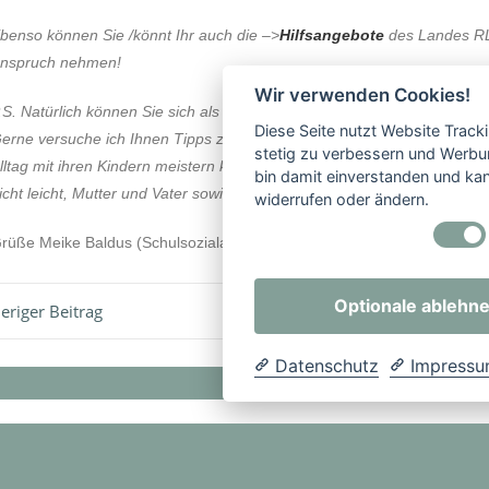
benso können Sie /könnt Ihr auch die –>
Hilfsangebote
des Landes RL
nspruch nehmen!
Wir verwenden Cookies!
.S. Natürlich können Sie sich als Mutter oder Vater auch an mich wend
Diese Seite nutzt Website Track
erne versuche ich Ihnen Tipps zu geben, wie Sie den ungewöhnlichen
stetig zu verbessern und Werbu
lltag mit ihren Kindern meistern können, denn Sie haben es momentan
bin damit einverstanden und kann
icht leicht, Mutter und Vater sowie Lehrerin oder Lehrer zugleich zu sei
widerrufen oder ändern.
rüße Meike Baldus (Schulsozialarbeiterin)
Optionale ablehn
eriger Beitrag
Nächster Be
Datenschutz
Impress
v