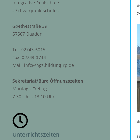
Integrative Realschule
M
- Schwerpunktschule -
>
Goethestraße 39
57567 Daaden
Tel: 02743-6015
Fax: 02743-3744
Mail: info@hgs.bildung-rp.de
Sekretariat/Büro Öffnungszeiten
Montag - Freitag
7:30 Uhr - 13:10 Uhr
M
Unterrichtszeiten
H