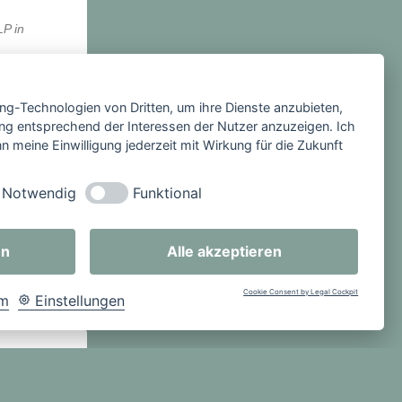
P in
en.
ing-Technologien von Dritten, um ihre Dienste anzubieten,
ng entsprechend der Interessen der Nutzer anzuzeigen. Ich
 meine Einwilligung jederzeit mit Wirkung für die Zukunft
n.
Notwendig
Funktional
en
Alle akzeptieren
itrag
Cookie Consent by Legal Cockpit
um
Einstellungen