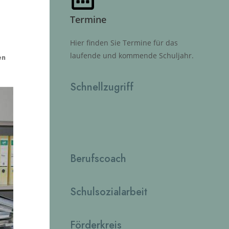
Termine
Hier finden Sie Termine für das
laufende und kommende Schuljahr.
en
Schnellzugriff
Berufscoach
Schulsozialarbeit
Förderkreis