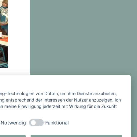
l ihre
e als junge
ewald
ing-Technologien von Dritten, um ihre Dienste anzubieten,
ng entsprechend der Interessen der Nutzer anzuzeigen. Ich
 meine Einwilligung jederzeit mit Wirkung für die Zukunft
t der
ittelte. Sie
Notwendig
Funktional
essen