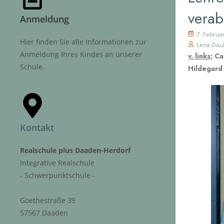
verab
Anmeldung
7. Februa
Hier finden Sie alle Informationen zur
Lena Dau
Anmeldung Ihres Kindes an unserer
v. links:
Car
Schule.
Hildegard 
Kontakt
Realschule plus Daaden-Herdorf
Integrative Realschule
- Schwerpunktschule -
Goethestraße 39
57567 Daaden