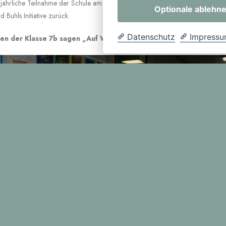
 jährliche Teilnahme der Schule am bundesweiten Wettbewerb „The Big Chal
Optionale ablehn
 Buhls Initiative zurück.
Datenschutz
Impress
nen der Klasse 7b sagen „Auf Wiedersehn“.