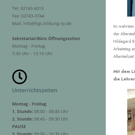
Tel: 02743-6015
Fax: 02743-3744
Mail: info@hgs.bildung-rp.de
Im wahrsten 
der Alterstei
Sekretariat/Büro Öffnungszeiten
Hildegard Bu
Montag - Freitag
Arbeitstag 
7:30 Uhr - 13:10 Uhr
Altersteilzeit.
Mit dem Li
die Lehrer
Unterrichtszeiten
Montag - Freitag
1. Stunde:
08:00 - 08:45 Uhr
2. Stunde:
08:45 - 09:30 Uhr
PAUSE
3. Stunde:
09:50 - 10:35 Uhr