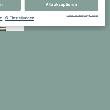
lenge“ geht
en
Alle akzeptieren
Cookie Consent by Legal Cockpit
um
Einstellungen