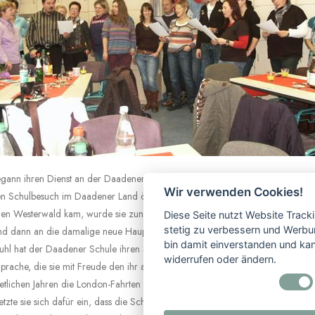
gann ihren Dienst an der Daadener Schule an dem Tag, als die Schule offiziel
Wir verwenden Cookies!
en Schulbesuch im Daadener Land öffnete, nämlich Anfang August 1972. Als si
den Westerwald kam, wurde sie zunächst ein Jahr an der Volksschule in Fried
Diese Seite nutzt Website Track
stetig zu verbessern und Werbu
und dann an die damalige neue Hauptschule Daaden versetzt.
bin damit einverstanden und kann
hl hat der Daadener Schule ihren Stempel aufgedrückt. Ihre Leidenschaft gal
widerrufen oder ändern.
prache, die sie mit Freude den ihr anvertrauten Schülerinnen und Schülern verm
or etlichen Jahren die London-Fahrten der Abschlussklassen.
zte sie sich dafür ein, dass die Schüler sich in Wettbewerben mit anderen m