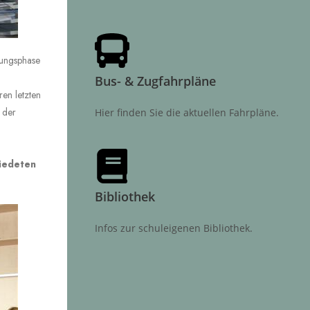
lungsphase
Bus- & Zugfahrpläne
ren letzten
 der
Hier finden Sie die aktuellen Fahrpläne.
hiedeten
Bibliothek
Infos zur schuleigenen Bibliothek.