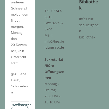
Bibliothe
weiteren
k
Schneefall
Tel: 02743-
meldungen
6015
Infos zur
findet
Fax: 02743-
schuleigene
morgen,
3744
n
Montag,
Mail:
Bibliothek.
den
info@hgs.bi
20.Dezem
ldung-rp.de
ber, kein
Unterricht
Sekretariat
statt.
/Büro
Öffnungsze
gez. Lena
iten
Daub,
Montag -
Schulleiteri
Freitag
n
7:30 Uhr -
13:10 Uhr
Nächster
Vorheriger