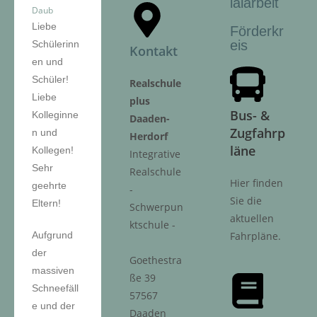
ialarbeit
Daub
Liebe
Förderkr
eis
Schülerinn
Kontakt
en und
Schüler!
Realschule
Liebe
plus
Bus- &
Kolleginne
Daaden-
Zugfahrp
n und
Herdorf
läne
Kollegen!
Integrative
Sehr
Realschule
Hier finden
geehrte
-
Sie die
Eltern!
Schwerpun
aktuellen
ktschule -
Aufgrund
Fahrpläne.
der
Goethestra
massiven
ße 39
Schneefäll
57567
e und der
Daaden