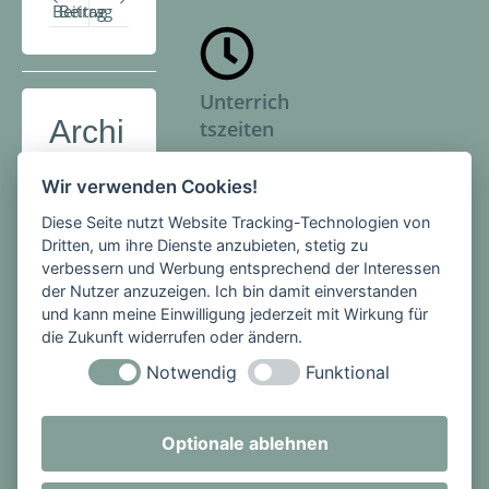
Beitrag
Beitrag
Unterrich
Archi
tszeiten
v
Montag -
Wir verwenden Cookies!
Freitag
Diese Seite nutzt Website Tracking-Technologien von
1. Stunde:
Dritten, um ihre Dienste anzubieten, stetig zu
08:00 -
verbessern und Werbung entsprechend der Interessen
08:45 Uhr
der Nutzer anzuzeigen. Ich bin damit einverstanden
2. Stunde:
und kann meine Einwilligung jederzeit mit Wirkung für
die Zukunft widerrufen oder ändern.
08:45 -
09:30 Uhr
Notwendig
Funktional
PAUSE
3. Stunde:
Optionale ablehnen
09:50 -
10:35 Uhr