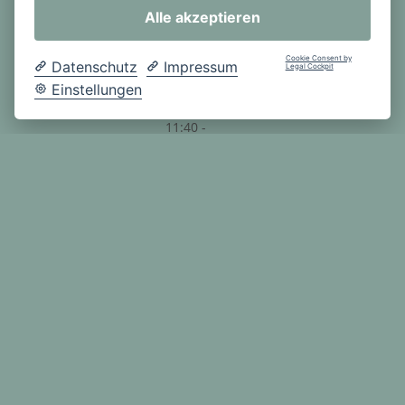
4. Stunde:
Alle akzeptieren
10:35 -
11:20 Uhr
Cookie Consent by
Datenschutz
Impressum
Legal Cockpit
PAUSE
Einstellungen
5. Stunde:
11:40 -
12:25 Uhr
6. Stunde:
12:25 -
13:10 Uhr
Nachmitt
ags-
angebot