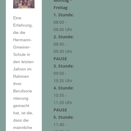
Montag -
Freitag
1. Stunde:
Eine
08:00 -
Erfahrung,
08:45 Uhr
die die
2. Stunde:
Hermann-
08:45 -
Gmeiner-
09:30 Uhr
Schule in
PAUSE
den letzten
3. Stunde:
Jahren im
09:50 -
Rahmen
10:35 Uhr
ihrer
4. Stunde:
Berufsorie
10:35 -
ntierung
11:20 Uhr
gemacht
PAUSE
hat, ist die,
5. Stunde:
dass die
11:40 -
männliche