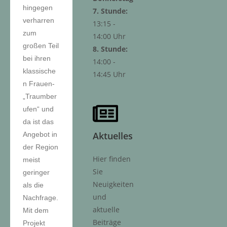
hingegen
7. Stunde:
verharren
13:15 -
zum
14:00 Uhr
großen Teil
8. Stunde:
bei ihren
14:00 -
klassische
14:45 Uhr
n Frauen-
„Traumber
ufen“ und
da ist das
Aktuelles
Angebot in
der Region
Hier finden
meist
Sie
geringer
Neuigkeiten
als die
und
Nachfrage.
aktuelle
Mit dem
Beiträge
Projekt