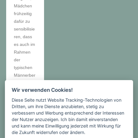
Mädchen
frühzeitig
dafür zu
sensibilisie
ren, dass
es auch im
Rahmen
der
typischen
Männerber
ufe für
Wir verwenden Cookies!
Mädchen
möglich
Diese Seite nutzt Website Tracking-Technologien von
werden
Dritten, um ihre Dienste anzubieten, stetig zu
verbessern und Werbung entsprechend der Interessen
kann, hier
der Nutzer anzuzeigen. Ich bin damit einverstanden
einzusteige
und kann meine Einwilligung jederzeit mit Wirkung für
n und zum
die Zukunft widerrufen oder ändern.
Beispiel