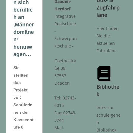
Daaden-
n sich
Zugfahrp
Herdorf
beruflic
läne
Integrative
h an
Realschule
‚Männer
Hier finden
-
domäne
Sie die
Schwerpun
n‘
aktuellen
ktschule -
heranw
Fahrpläne.
agen…
Goethestra
Sie
ße 39
stellten
57567
das
Daaden
Bibliothe
Projekt
k
vor:
Tel: 02743-
Schülerin
6015
Infos zur
nen der
Fax: 02743-
schuleigene
Klassenst
3744
n
ufe 8
Mail:
Bibliothek.