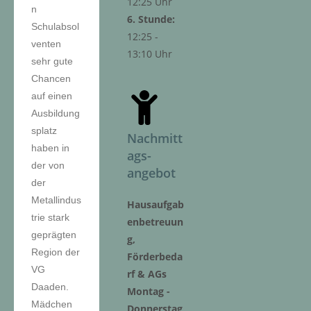
12:25 Uhr
n
6. Stunde:
Schulabsol
12:25 -
venten
13:10 Uhr
sehr gute
Chancen
auf einen
Ausbildung
splatz
Nachmitt
haben in
ags-
der von
angebot
der
Metallindus
Hausaufgab
trie stark
enbetreuun
geprägten
g,
Region der
Förderbeda
VG
rf & AGs
Daaden.
Montag -
Mädchen
Donnerstag