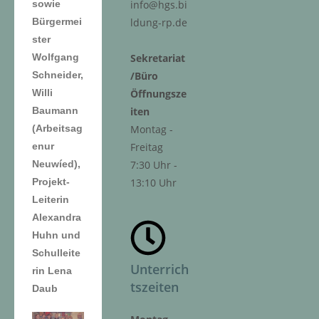
sowie
info@hgs.bi
Bürgermei
ldung-rp.de
ster
Wolfgang
Sekretariat
Schneider,
/Büro
Willi
Öffnungsze
Baumann
iten
(Arbeitsag
Montag -
enur
Freitag
Neuwíed),
7:30 Uhr -
Projekt-
13:10 Uhr
Leiterin
Alexandra
Huhn und
Schulleite
Unterrich
rin Lena
tszeiten
Daub