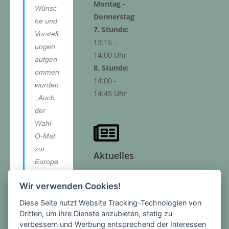
Montag -
Wünsc
Donnerstag
he und
7. Stunde:
Vorstell
13:15 -
ungen
14:00 Uhr
aufgen
8. Stunde:
ommen
14:00 -
wurden
14:45 Uhr
. Auch
der
Wahl-
O-Mat
zur
Aktuelles
Europa
wahl
Hier finden
Wir verwenden Cookies!
war
Sie
eine
Diese Seite nutzt Website Tracking-Technologien von
Neuigkeiten
wichtig
Dritten, um ihre Dienste anzubieten, stetig zu
und
verbessern und Werbung entsprechend der Interessen
e