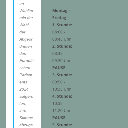
en
Montag -
Wahlter
Freitag
min der
1. Stunde:
Wahl
08:00 -
der
08:45 Uhr
Abgeor
2. Stunde:
dneten
08:45 -
des
09:30 Uhr
Europäi
PAUSE
schen
3. Stunde:
Parlam
09:50 -
ents
10:35 Uhr
2024
4. Stunde:
aufgeru
10:35 -
fen,
11:20 Uhr
ihre
PAUSE
Stimme
5. Stunde:
abzuge