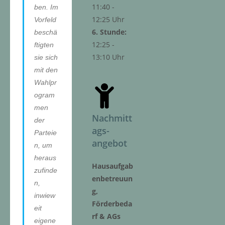
11:40 -
ben. Im
12:25 Uhr
Vorfeld
6. Stunde:
beschä
12:25 -
ftigten
13:10 Uhr
sie sich
mit den
Wahlpr
ogram
men
Nachmitt
der
ags-
Parteie
angebot
n, um
heraus
Hausaufgab
zufinde
enbetreuun
n,
g,
inwiew
Förderbeda
eit
rf & AGs
eigene