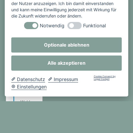
aktuelle
der Nutzer anzuzeigen. Ich bin damit einverstanden
Stütze
Beiträge
und kann meine Einwilligung jederzeit mit Wirkung für
bei der
sowie das
die Zukunft widerrufen oder ändern.
Entsch
Archiv.
Notwendig
Funktional
eidung
sfindun
g.
Optionale ablehnen
Letztlic
h
Alle akzeptieren
werden
die teils
Cookie Consent by
Datenschutz
Impressum
bei der
Legal Cockpit
Einstellungen
offiziell
en
Wahl
schon
wahlbe
rechtigt
en