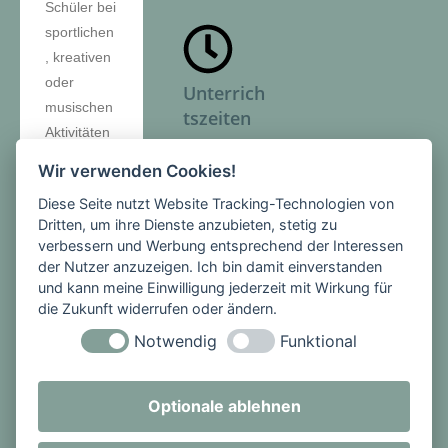
Schüler bei
sportlichen
, kreativen
oder
Unterrich
musischen
tszeiten
Aktivitäten
– je nach
Montag -
Wir verwenden Cookies!
Wunsch –
Freitag
Diese Seite nutzt Website Tracking-Technologien von
ihre
1. Stunde:
Dritten, um ihre Dienste anzubieten, stetig zu
Talente
08:00 -
verbessern und Werbung entsprechend der Interessen
und
08:45 Uhr
der Nutzer anzuzeigen. Ich bin damit einverstanden
Neigungen
2. Stunde:
und kann meine Einwilligung jederzeit mit Wirkung für
erproben
die Zukunft widerrufen oder ändern.
08:45 -
können.
09:30 Uhr
Notwendig
Funktional
Lukullische
PAUSE
Köstlichkeit
3. Stunde:
Optionale ablehnen
en waren
09:50 -
ebenfalls
10:35 Uhr