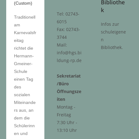
Bibliothe
k
Tel: 02743-
Traditionell
6015
Infos zur
am
Fax: 02743-
schuleigene
Karnevalsfr
3744
n
eitag
Mail:
Bibliothek.
richtet die
info@hgs.bi
Hermann-
ldung-rp.de
Gmeiner-
Schule
Sekretariat
einen Tag
/Büro
des
Öffnungsze
sozialen
iten
Miteinande
Montag -
rs aus, an
Freitag
dem die
7:30 Uhr -
Schülerinn
13:10 Uhr
en und