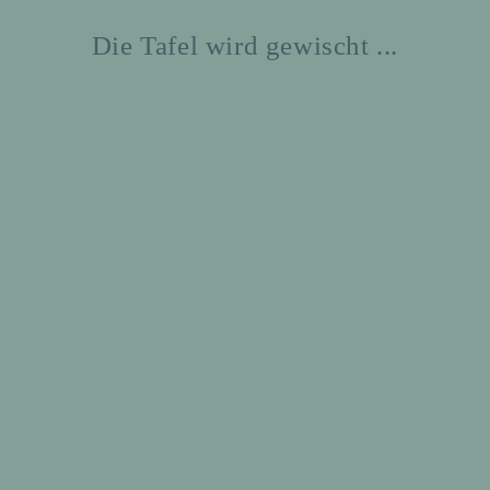
Die Tafel wird gewischt ...
htennisteam der Daadener Realsc
unter den besten im nördlichen
land-Pfalz
r 2018
bach
r Wettkampfklasse II belegen 3. Platz