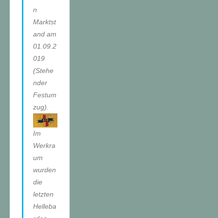
n
Marktst
and am
01.09.2
019
(Stehe
nder
Festum
zug).
Im
Werkra
um
wurden
die
letzten
Helleba