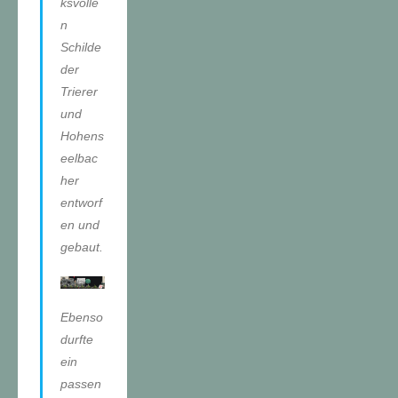
ksvolle
n
Schilde
der
Trierer
und
Hohens
eelbac
her
entworf
en und
gebaut.
Ebenso
durfte
ein
passen