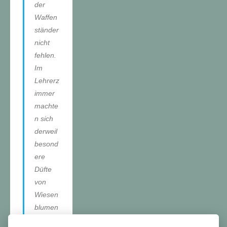
der
Waffen
ständer
nicht
fehlen.
Im
Lehrerz
immer
machte
n sich
derweil
besond
ere
Düfte
von
Wiesen
blumen
breit.