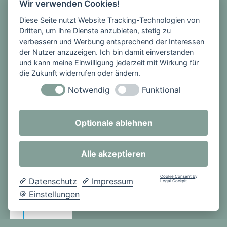
Wir verwenden Cookies!
Hier
banden
Diese Seite nutzt Website Tracking-Technologien von
Dritten, um ihre Dienste anzubieten, stetig zu
nachmi
verbessern und Werbung entsprechend der Interessen
ttags
der Nutzer anzuzeigen. Ich bin damit einverstanden
einige
und kann meine Einwilligung jederzeit mit Wirkung für
Kollegi
die Zukunft widerrufen oder ändern.
nnen
Notwendig
Funktional
schöne
Trocke
nsträuß
Optionale ablehnen
e, unter
der
Alle akzeptieren
Anleitu
ng von
Cookie Consent by
Datenschutz
Impressum
Legal Cockpit
Lehreri
Einstellungen
n
Kathari
na