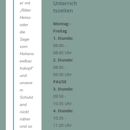
Unterrich
er mit
tszeiten
„Ritter
Heinz-
Montag -
oder
Freitag
die
1. Stunde:
Sage
08:00 -
vom
08:45 Uhr
Hohens
2. Stunde:
eelbac
08:45 -
hskopf“
09:30 Uhr
und
PAUSE
unsere
3. Stunde:
m
09:50 -
Schulst
10:35 Uhr
and
4. Stunde:
rückt
10:35 -
näher
11:20 Uhr
und so