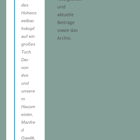
des
und
Hohens
aktuelle
eelbac
Beiträge
hskopf
sowie das
auf ein
Archiv.
großes
Tuch.
Der
von
ihm
und
unsere
m
Hausm
eister,
Manfre
d
Gawlik,