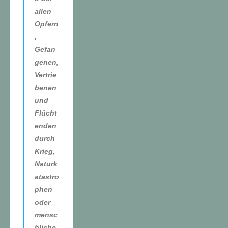
allen
Opfern
,
Gefan
genen,
Vertrie
benen
und
Flücht
enden
durch
Krieg,
Naturk
atastro
phen
oder
mensc
hliche