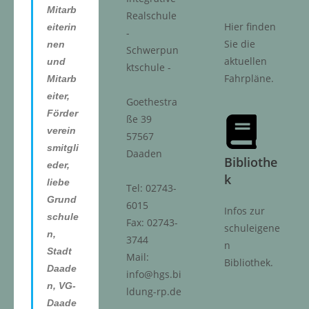
Mitarb
Realschule
Hier finden
eiterin
-
Sie die
nen
Schwerpun
aktuellen
und
ktschule -
Fahrpläne.
Mitarb
eiter,
Goethestra
Förder
ße 39
verein
57567
smitgli
Daaden
Bibliothe
eder,
k
liebe
Tel: 02743-
Grund
6015
Infos zur
schule
Fax: 02743-
schuleigene
n,
3744
n
Stadt
Mail:
Bibliothek.
Daade
info@hgs.bi
n, VG-
ldung-rp.de
Daade