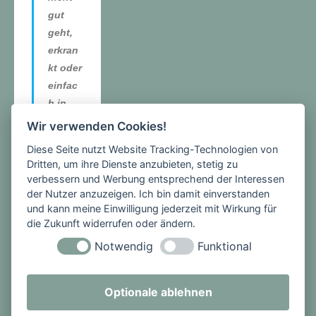
gut
geht,
erkran
kt oder
einfac
h in
Zweifel
Wir verwenden Cookies!
gerate
Diese Seite nutzt Website Tracking-Technologien von
n sind
Dritten, um ihre Dienste anzubieten, stetig zu
und
verbessern und Werbung entsprechend der Interessen
ihnen
der Nutzer anzuzeigen. Ich bin damit einverstanden
und kann meine Einwilligung jederzeit mit Wirkung für
durch
die Zukunft widerrufen oder ändern.
unser
„Da-
Notwendig
Funktional
sein“
Mut
Optionale ablehnen
und
Hoffnu