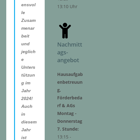
ensvol
13:10 Uhr
le
Zusam
menar
beit
Nachmitt
und
ags-
jeglich
angebot
e
Unters
Hausaufgab
tützun
enbetreuun
g im
g,
Jahr
Förderbeda
2024!
rf & AGs
Auch
Montag -
in
Donnerstag
diesem
7. Stunde:
Jahr
13:15 -
ist