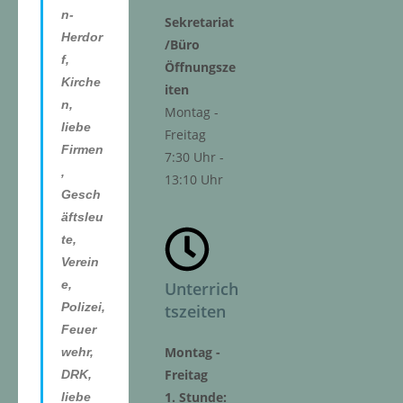
n-
Sekretariat
Herdor
/Büro
f,
Öffnungsze
Kirche
iten
n,
Montag -
liebe
Freitag
Firmen
7:30 Uhr -
,
13:10 Uhr
Gesch
äftsleu
te,
Verein
e,
Unterrich
Polizei,
tszeiten
Feuer
Montag -
wehr,
Freitag
DRK,
1. Stunde:
liebe