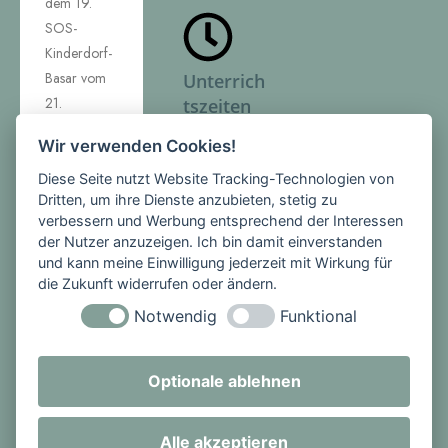
dem 19.
SOS-
Kinderdorf-
Basar vom
Unterrich
21.
tszeiten
November
Wir verwenden Cookies!
Montag -
2009.
Freitag
Alle Klassen
Diese Seite nutzt Website Tracking-Technologien von
Dritten, um ihre Dienste anzubieten, stetig zu
1. Stunde:
sowie die
verbessern und Werbung entsprechend der Interessen
08:00 -
Elternschaft
der Nutzer anzuzeigen. Ich bin damit einverstanden
08:45 Uhr
hatten sich
und kann meine Einwilligung jederzeit mit Wirkung für
2. Stunde:
mit je einer
die Zukunft widerrufen oder ändern.
08:45 -
Aktion am
Notwendig
Funktional
09:30 Uhr
Basar
PAUSE
beteiligt.
3. Stunde:
Nur
Optionale ablehnen
09:50 -
zusammen
10:35 Uhr
mit vielen
Alle akzeptieren