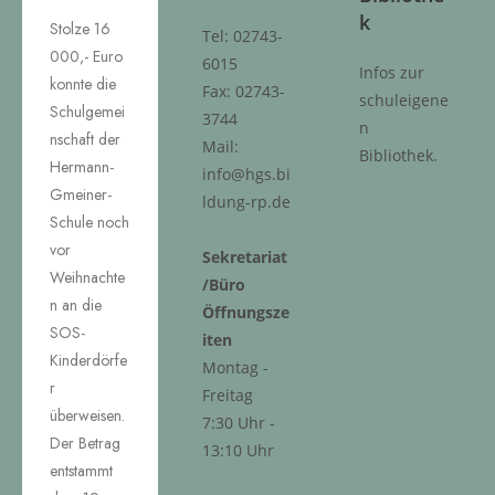
k
Stolze 16
Tel: 02743-
000,- Euro
6015
Infos zur
konnte die
Fax: 02743-
schuleigene
Schulgemei
3744
n
nschaft der
Mail:
Bibliothek.
Hermann-
info@hgs.bi
Gmeiner-
ldung-rp.de
Schule noch
vor
Sekretariat
Weihnachte
/Büro
n an die
Öffnungsze
SOS-
iten
Kinderdörfe
Montag -
r
Freitag
überweisen.
7:30 Uhr -
Der Betrag
13:10 Uhr
entstammt