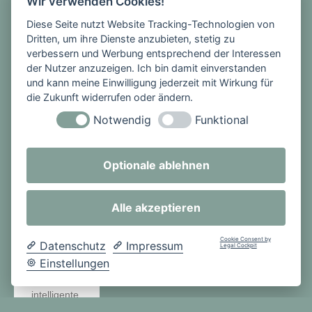
Wir verwenden Cookies!
mit zu den
Diese Seite nutzt Website Tracking-Technologien von
führenden
Dritten, um ihre Dienste anzubieten, stetig zu
Herstellern
verbessern und Werbung entsprechend der Interessen
der Nutzer anzuzeigen. Ich bin damit einverstanden
von
und kann meine Einwilligung jederzeit mit Wirkung für
Tankcontai
die Zukunft widerrufen oder ändern.
nern,
Notwendig
Funktional
Apparaten
und
Lagersyste
Optionale ablehnen
men. Sie
hat sich
Alle akzeptieren
längst
einen
Cookie Consent by
Namen
Datenschutz
Impressum
Legal Cockpit
gemacht in
Einstellungen
Bezug auf
intelligente
Lösungen