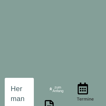
Her
zum
Anfang
man
Termine