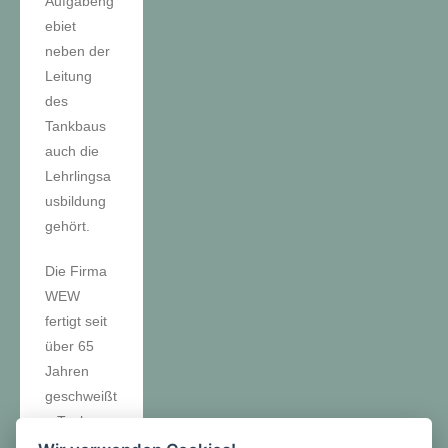
Aufgabeng
ebiet
neben der
Leitung
des
Tankbaus
auch die
Lehrlingsa
usbildung
gehört.
Die Firma
WEW
fertigt seit
über 65
Jahren
geschweißt
e Tanks
und gehört