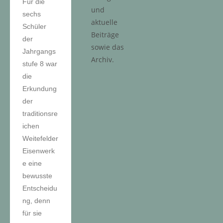
Für die
und
sechs
aktuelle
Schüler
Beiträge
der
sowie das
Jahrgangs
Archiv.
stufe 8 war
die
Erkundung
der
traditionsre
ichen
Weitefelder
Eisenwerk
e eine
bewusste
Entscheidu
ng, denn
für sie