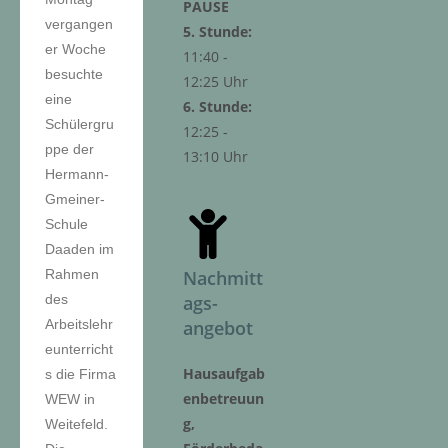
PAUSE
vergangen
5. Stunde:
er Woche
11:40 -
besuchte
12:25 Uhr
eine
6. Stunde:
Schülergru
12:25 -
ppe der
13:10 Uhr
Hermann-
Gmeiner-
Schule
Daaden im
Nachmitt
Rahmen
ags-
des
angebot
Arbeitslehr
eunterricht
Hausaufgab
s die Firma
enbetreuun
WEW in
g,
Weitefeld.