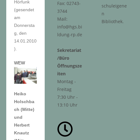
Hörfunk
Fax: 02743-
schuleigene
(gesendet
3744
n
am
Mail:
Bibliothek.
Donnersta
info@hgs.bi
g, den
ldung-rp.de
14.01.2010
).
Sekretariat
/Büro
WEW
Öffnungsze
iten
Montag -
Freitag
Heiko
7:30 Uhr -
Holschba
13:10 Uhr
ch (Mitte)
und
Herbert
Knautz