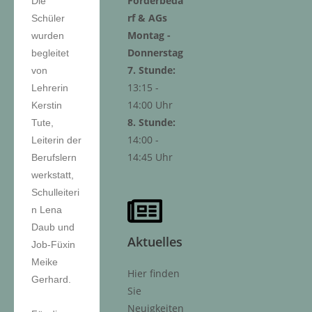
Förderbeda
Die
rf & AGs
Schüler
Montag -
wurden
Donnerstag
begleitet
7. Stunde:
von
13:15 -
Lehrerin
14:00 Uhr
Kerstin
8. Stunde:
Tute,
14:00 -
Leiterin der
14:45 Uhr
Berufslern
werkstatt,
Schulleiteri
n Lena
Daub und
Aktuelles
Job-Füxin
Meike
Hier finden
Gerhard.
Sie
Neuigkeiten