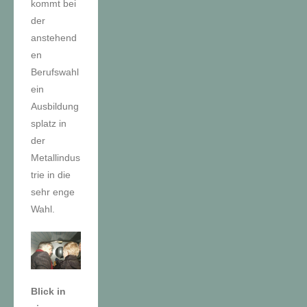
kommt bei
der
anstehend
en
Berufswahl
ein
Ausbildung
splatz in
der
Metallindus
trie in die
sehr enge
Wahl.
Blick in