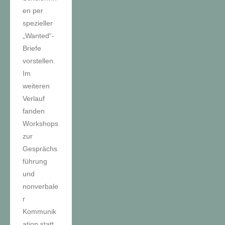
en per
spezieller
„Wanted“-
Briefe
vorstellen.
Im
weiteren
Verlauf
fanden
Workshops
zur
Gesprächs
führung
und
nonverbale
r
Kommunik
ation statt.