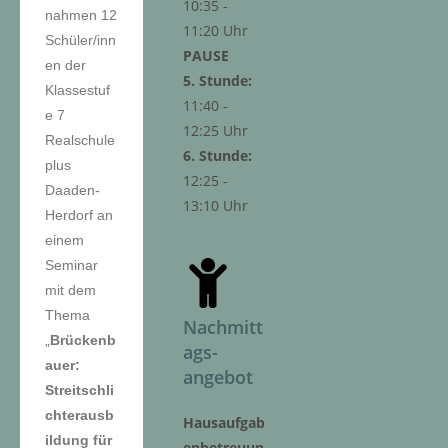
10:35 -
nahmen 12
11:20 Uhr
Schüler/inn
PAUSE
en der
5. Stunde:
Klassestuf
11:40 -
e 7
12:25 Uhr
Realschule
6. Stunde:
plus
12:25 -
Daaden-
13:10 Uhr
Herdorf an
einem
Seminar
mit dem
Thema
Nachmitt
„
Brückenb
ags-
auer:
angebot
Streitschli
chterausb
Hausaufgab
ildung für
enbetreuun