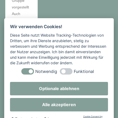
Gruppe
vorgestellt
Auch
wurde die
Wir verwenden Cookies!
komplexe
3. Phase
Diese Seite nutzt Website Tracking-Technologien von
der
Dritten, um ihre Dienste anzubieten, stetig zu
verbessern und Werbung entsprechend der Interessen
Streitschlic
der Nutzer anzuzeigen. Ich bin damit einverstanden
htung – die
und kann meine Einwilligung jederzeit mit Wirkung für
Konflikterh
die Zukunft widerrufen oder ändern.
ellung –
Notwendig
Funktional
mittels
durchgefüh
rter
Optionale ablehnen
Rollenspiel
e und
Alle akzeptieren
vorbereiten
der
Cookie Consent by