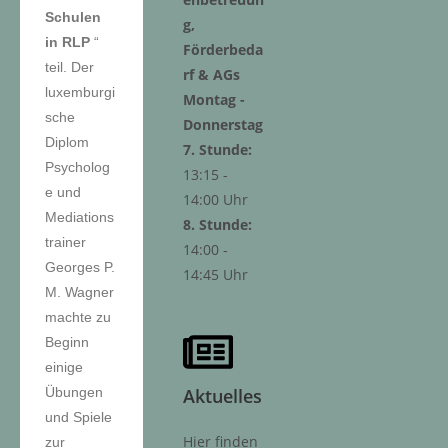
Schulen
g,
in RLP
“
Förderbeda
teil. Der
rf & AGs
luxemburgi
Montag -
sche
Donnerstag
Diplom
7. Stunde:
Psycholog
13:15 -
e und
14:00 Uhr
Mediations
8. Stunde:
trainer
14:00 -
Georges P.
14:45 Uhr
M. Wagner
machte zu
Beginn
einige
Übungen
Aktuelles
und Spiele
Hier finden
zur