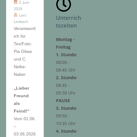
3. Juni
2026
Lars
Unterrich
Limbach
tszeiten
Verantwortl
ich für
Montag -
Tex/Foto:
Freitag
Pia Gliwa
1. Stunde:
und C.
08:00 -
Nelke-
08:45 Uhr
Naber
2. Stunde:
08:45 -
„Lieber
09:30 Uhr
Freund
PAUSE
als
3. Stunde:
Feind!“
09:50 -
Vom 01.06.
10:35 Uhr
–
4. Stunde:
03.06.2026