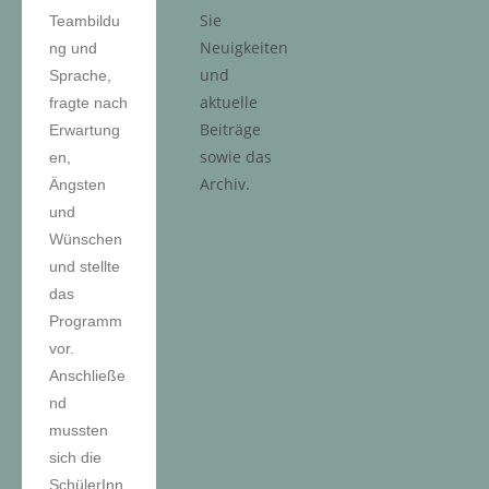
Sie
Teambildu
Neuigkeiten
ng und
und
Sprache,
aktuelle
fragte nach
Beiträge
Erwartung
sowie das
en,
Archiv.
Ängsten
und
Wünschen
und stellte
das
Programm
vor.
Anschließe
nd
mussten
sich die
SchülerInn