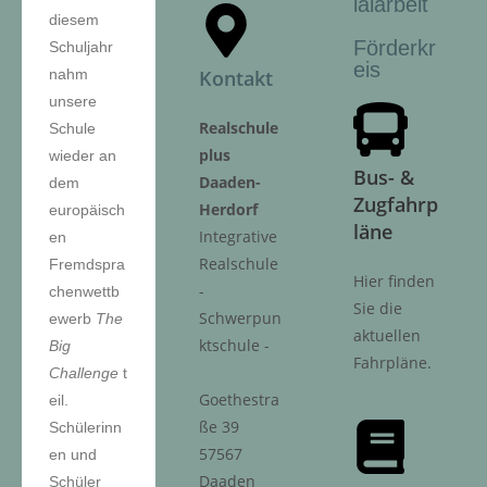
ialarbeit
diesem
Förderkr
Schuljahr
eis
nahm
Kontakt
unsere
Realschule
Schule
plus
wieder an
Bus- &
Daaden-
dem
Zugfahrp
Herdorf
europäisch
läne
Integrative
en
Realschule
Fremdspra
Hier finden
-
chenwettb
Sie die
Schwerpun
ewerb
The
aktuellen
ktschule -
Big
Fahrpläne.
Challenge
t
Goethestra
eil.
ße 39
Schülerinn
57567
en und
Daaden
Schüler