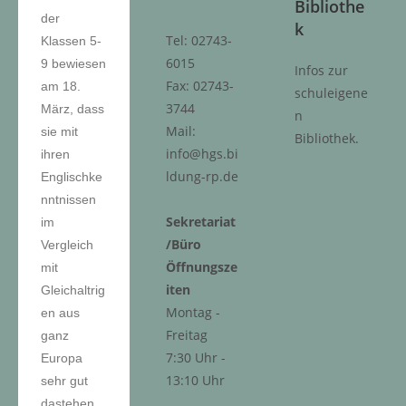
Bibliothe
der
k
Tel: 02743-
Klassen 5-
6015
9 bewiesen
Infos zur
Fax: 02743-
am 18.
schuleigene
3744
März, dass
n
Mail:
sie mit
Bibliothek.
info@hgs.bi
ihren
ldung-rp.de
Englischke
nntnissen
Sekretariat
im
/Büro
Vergleich
Öffnungsze
mit
iten
Gleichaltrig
Montag -
en aus
Freitag
ganz
7:30 Uhr -
Europa
13:10 Uhr
sehr gut
dastehen.