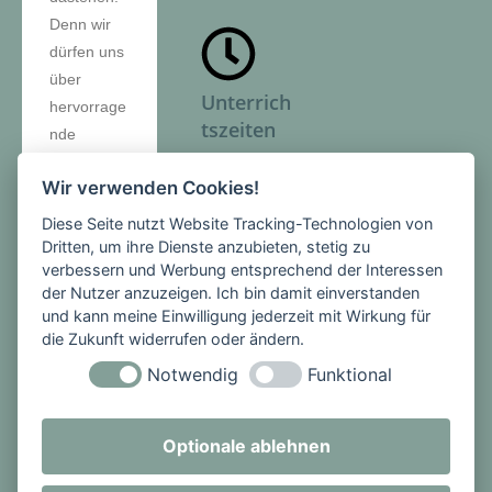
Denn wir
dürfen uns
über
Unterrich
hervorrage
tszeiten
nde
Ergebnisse
Montag -
Wir verwenden Cookies!
freuen. Wir
Freitag
belegen
Diese Seite nutzt Website Tracking-Technologien von
1. Stunde:
die Plätze
Dritten, um ihre Dienste anzubieten, stetig zu
08:00 -
verbessern und Werbung entsprechend der Interessen
2 und 3, 5,
08:45 Uhr
der Nutzer anzuzeigen. Ich bin damit einverstanden
6, 8 und 9
2. Stunde:
und kann meine Einwilligung jederzeit mit Wirkung für
auf
die Zukunft widerrufen oder ändern.
08:45 -
Landesebe
09:30 Uhr
Notwendig
Funktional
ne.
PAUSE
3. Stunde:
Herzlichen
Optionale ablehnen
09:50 -
Glückwuns
10:35 Uhr
ch und