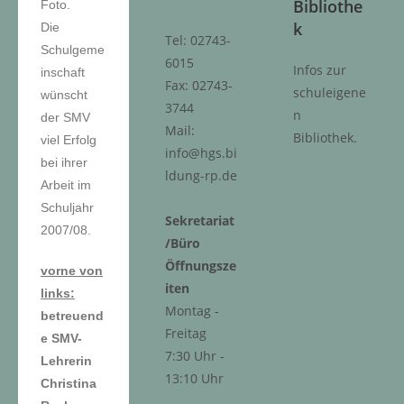
Bibliothe
Foto.
k
Die
Tel: 02743-
Schulgeme
6015
Infos zur
inschaft
Fax: 02743-
schuleigene
wünscht
3744
n
der SMV
Mail:
Bibliothek.
viel Erfolg
info@hgs.bi
bei ihrer
ldung-rp.de
Arbeit im
Schuljahr
Sekretariat
2007/08.
/Büro
Öffnungsze
vorne von
iten
links:
Montag -
betreuend
Freitag
e SMV-
7:30 Uhr -
Lehrerin
13:10 Uhr
Christina