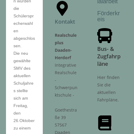
ialarbeit
n wurden
die
Förderkr
Schülerspr
eis
Kontakt
echerwahl
en
Realschule
abgeschlos
plus
sen.
Bus- &
Daaden-
Die neu
Zugfahrp
Herdorf
gewählte
läne
Integrative
SMV des
Realschule
aktuellen
Hier finden
-
Schuljahre
Sie die
Schwerpun
s stellte
aktuellen
ktschule -
sich am
Fahrpläne.
Freitag,
Goethestra
den
ße 39
26.Oktober
57567
zu einem
Daaden