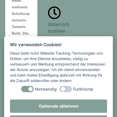
Reeh,
stellvertr.
Schülersp
recherin
Unterrich
Tamaris
tszeiten
Buhl, 10a
hinten
Montag -
Wir verwenden Cookies!
von links:
Freitag
Philipp
Diese Seite nutzt Website Tracking-Technologien von
1. Stunde:
Dritten, um ihre Dienste anzubieten, stetig zu
Asbach,
08:00 -
verbessern und Werbung entsprechend der Interessen
SMV-
08:45 Uhr
der Nutzer anzuzeigen. Ich bin damit einverstanden
Mitglied,
2. Stunde:
und kann meine Einwilligung jederzeit mit Wirkung für
7c,
die Zukunft widerrufen oder ändern.
08:45 -
Schülersp
09:30 Uhr
Notwendig
Funktional
recher
PAUSE
Torge
3. Stunde:
Reinschmi
Optionale ablehnen
09:50 -
dt, 9a,
10:35 Uhr