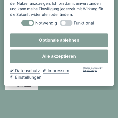
der Nutzer anzuzeigen. Ich bin damit einverstanden
auch Eltern
und kann meine Einwilligung jederzeit mit Wirkung für
und
die Zukunft widerrufen oder ändern.
Lehrer.
Notwendig
Funktional
Schüler
band
Optionale ablehnen
überze
ugte
mit
Alle akzeptieren
tollem
Auftritt
Cookie Consent by
Datenschutz
Impressum
Legal Cockpit
Einstellungen
Viel
mehr
Fotos
vom