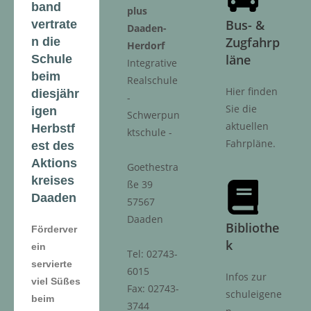
band
plus
Bus- &
vertrate
Daaden-
Zugfahrp
n die
Herdorf
läne
Schule
Integrative
beim
Realschule
Hier finden
diesjähr
-
Sie die
igen
Schwerpun
aktuellen
Herbstf
ktschule -
Fahrpläne.
est des
Aktions
Goethestra
kreises
ße 39
Daaden
57567
Daaden
Bibliothe
Förderver
k
ein
Tel: 02743-
servierte
6015
Infos zur
viel Süßes
Fax: 02743-
schuleigene
beim
3744