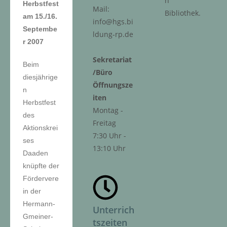
n
Herbstfest
Mail:
Bibliothek.
am 15./16.
info@hgs.bi
Septembe
ldung-rp.de
r 2007
Sekretariat
Beim
/Büro
diesjährige
Öffnungsze
n
iten
Herbstfest
Montag -
des
Freitag
Aktionskrei
7:30 Uhr -
ses
13:10 Uhr
Daaden
knüpfte der
Fördervere
in der
Hermann-
Unterrich
Gmeiner-
tszeiten