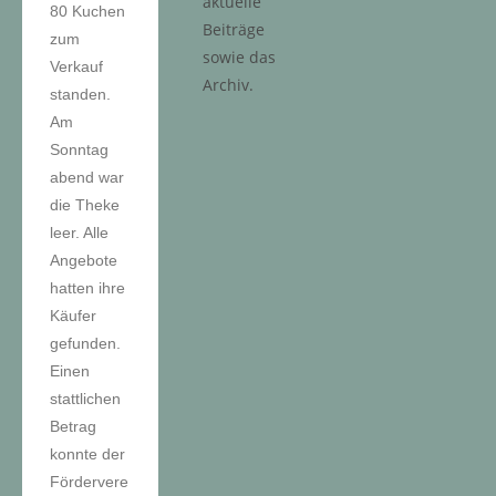
aktuelle
80 Kuchen
Beiträge
zum
sowie das
Verkauf
Archiv.
standen.
Am
Sonntag
abend war
die Theke
leer. Alle
Angebote
hatten ihre
Käufer
gefunden.
Einen
stattlichen
Betrag
konnte der
Fördervere