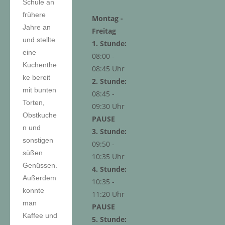
Schule an
frühere
Montag -
Jahre an
Freitag
und stellte
1. Stunde:
eine
08:00 -
Kuchenthe
08:45 Uhr
ke bereit
2. Stunde:
mit bunten
08:45 -
Torten,
09:30 Uhr
Obstkuche
PAUSE
n und
3. Stunde:
sonstigen
09:50 -
süßen
10:35 Uhr
Genüssen.
4. Stunde:
Außerdem
10:35 -
konnte
11:20 Uhr
man
PAUSE
Kaffee und
5. Stunde: