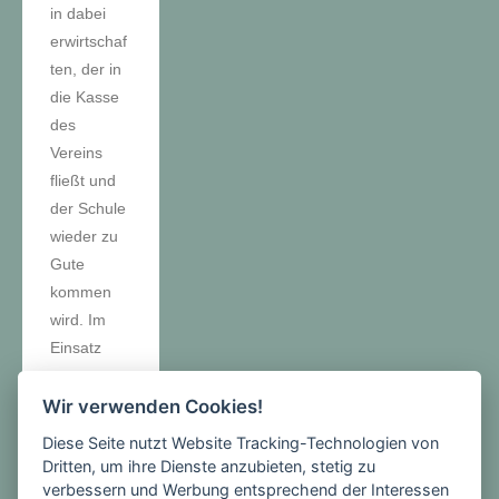
in dabei
erwirtschaf
ten, der in
die Kasse
des
Vereins
fließt und
der Schule
wieder zu
Gute
kommen
wird. Im
Einsatz
waren am
15./16.
Wir verwenden Cookies!
September
Diese Seite nutzt Website Tracking-Technologien von
sowohl
Dritten, um ihre Dienste anzubieten, stetig zu
Schüler als
verbessern und Werbung entsprechend der Interessen