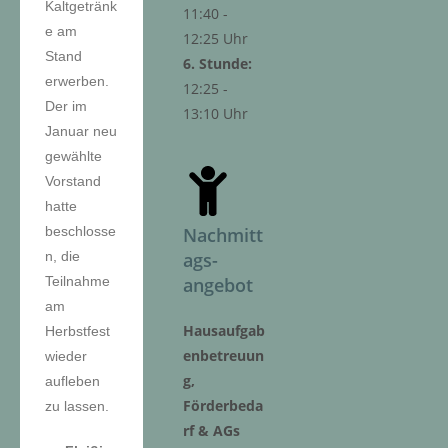
Kaltgetränk
11:40 -
e am
12:25 Uhr
Stand
6. Stunde:
erwerben.
12:25 -
Der im
13:10 Uhr
Januar neu
gewählte
Vorstand
hatte
beschlosse
Nachmitt
n, die
ags-
Teilnahme
angebot
am
Hausaufgab
Herbstfest
enbetreuun
wieder
g,
aufleben
Förderbeda
zu lassen.
rf & AGs