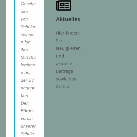
Gesche
nke
Aktuelles
von
Schüler
Hier finden
in/inne
Sie
n für
Neuigkeiten
ihre
und
Mitschü
aktuelle
ler/inne
Beiträge
n bei
sowie das
der SV
Archiv.
abgege
ben.
Der
Förder
verein
unserer
Schule