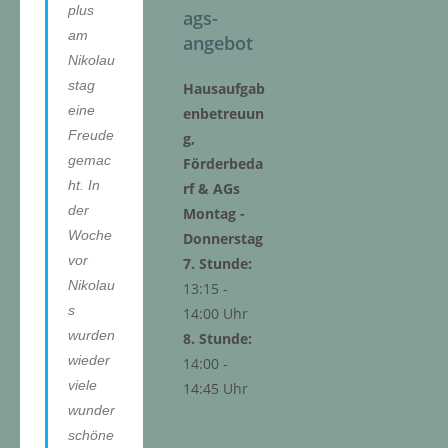
plus
ags-
am
angebot
Nikolau
stag
Hausaufgab
eine
enbetreuun
Freude
g,
gemac
Förderbeda
ht. In
rf & AGs
der
Montag -
Woche
Donnerstag
vor
7. Stunde:
Nikolau
13:15 -
s
14:00 Uhr
wurden
8. Stunde:
wieder
14:00 -
viele
14:45 Uhr
wunder
schöne