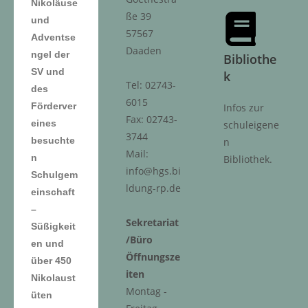
Nikoläuse
ße 39
und
57567
Adventse
Daaden
ngel der
Bibliothe
SV und
k
Tel: 02743-
des
6015
Förderver
Infos zur
Fax: 02743-
eines
schuleigene
3744
besuchte
n
Mail:
n
Bibliothek.
info@hgs.bi
Schulgem
ldung-rp.de
einschaft
–
Sekretariat
Süßigkeit
/Büro
en und
Öffnungsze
über 450
iten
Nikolaust
Montag -
üten