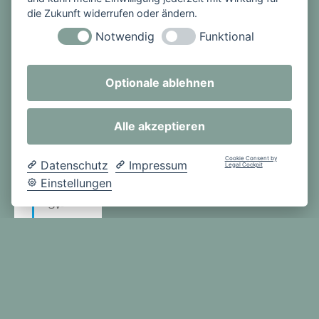
ers
die Zukunft widerrufen oder ändern.
gedank
Notwendig
Funktional
t!
Am
Optionale ablehnen
Nikolau
stag
Alle akzeptieren
selbst
verkleid
Cookie Consent by
Datenschutz
Impressum
Legal Cockpit
eten
Einstellungen
sich die
SV-
Schüler
innen
und
Schüler
sowie
die