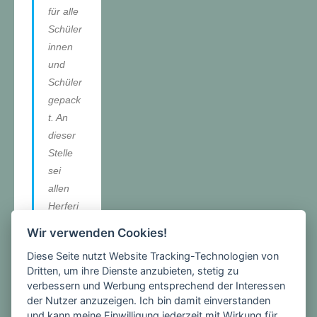
für alle
Schüler
innen
und
Schüler
gepack
t. An
dieser
Stelle
sei
allen
Herferi
nnen
Wir verwenden Cookies!
des
Diese Seite nutzt Website Tracking-Technologien von
Förder
Dritten, um ihre Dienste anzubieten, stetig zu
vereine
verbessern und Werbung entsprechend der Interessen
s
der Nutzer anzuzeigen. Ich bin damit einverstanden
besond
und kann meine Einwilligung jederzeit mit Wirkung für