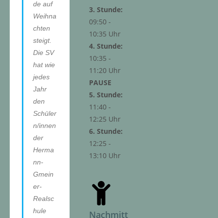
de auf
3. Stunde:
Weihna
09:50 -
chten
10:35 Uhr
steigt.
4. Stunde:
Die SV
10:35 -
hat wie
11:20 Uhr
jedes
PAUSE
Jahr
5. Stunde:
den
11:40 -
Schüler
12:25 Uhr
n/innen
6. Stunde:
der
12:25 -
Herma
13:10 Uhr
nn-
Gmein
er-
Realsc
hule
Nachmitt