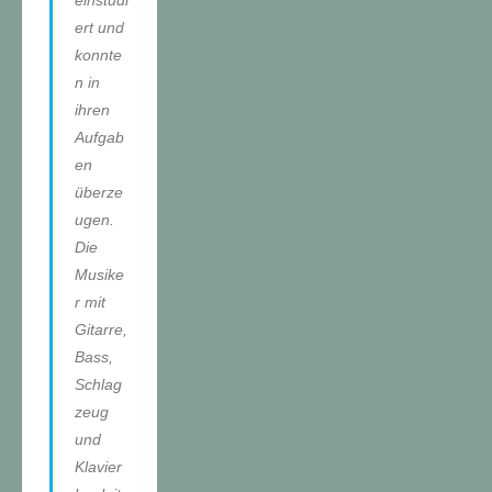
einstudi
ert und
konnte
n in
ihren
Aufgab
en
überze
ugen.
Die
Musike
r mit
Gitarre,
Bass,
Schlag
zeug
und
Klavier