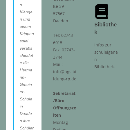
n
ße 39
Klänge
57567
n und
Daaden
Bibliothe
einem
k
Krippen
Tel: 02743-
spiel
6015
Infos zur
verabs
Fax: 02743-
schuleigene
chiedet
3744
n
e die
Mail:
Bibliothek.
Herma
info@hgs.bi
nn-
ldung-rp.de
Gmein
er-
Sekretariat
Schule
/Büro
in
Öffnungsze
Daade
iten
n ihre
Montag -
Schüler
Freitag