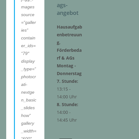
ags-
mages
angebot
source
=“galler
Hausaufgab
ies“
enbetreuun
contain
g,
er_ids=
Förderbeda
“79″
rf & AGs
display
Montag -
_type=“
Donnerstag
photocr
7. Stunde:
ati-
13:15 -
nextge
14:00 Uhr
n_basic
8. Stunde:
_slides
14:00 -
how“
14:45 Uhr
gallery
_width=
“600″