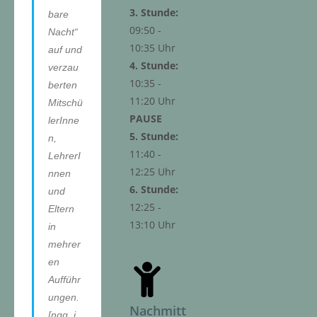
3. Stunde:
bare
09:50 -
Nacht“
10:35 Uhr
auf und
4. Stunde:
verzau
10:35 -
berten
11:20 Uhr
Mitschü
PAUSE
lerInne
5. Stunde:
n,
11:40 -
LehrerI
12:25 Uhr
nnen
6. Stunde:
und
12:25 -
Eltern
13:10 Uhr
in
mehrer
en
Aufführ
ungen.
Nachmitt
[ngg_i