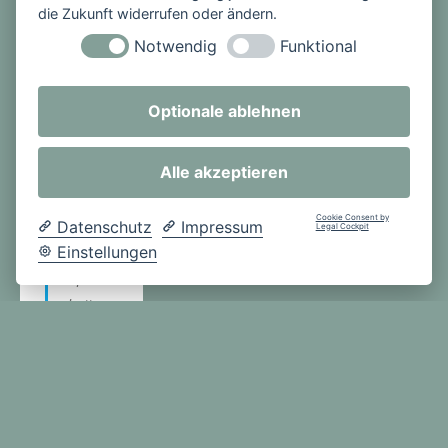
eten
die Zukunft widerrufen oder ändern.
eine
Notwendig
Funktional
weihna
chtliche
Atmosp
Optionale ablehnen
häre im
Schulg
Alle akzeptieren
ebäude
. Die
Cookie Consent by
Datenschutz
Impressum
Legal Cockpit
Hauptr
Einstellungen
ollen im
Spiel
hatten
Laura
Kleineh
akenka
mp,
Persis