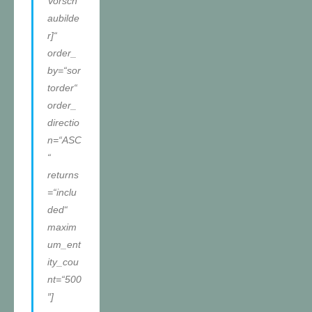
Vorsch
aubilde
r]“
order_
by=“sor
torder“
order_
directio
n=“ASC
“
returns
=“inclu
ded“
maxim
um_ent
ity_cou
nt=“500
″]