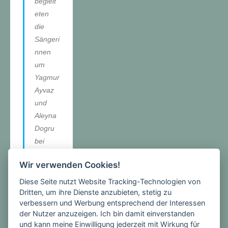
begleit
eten
die
Sängeri
nnen
um
Yagmur
Ayvaz
und
Aleyna
Dogru
bei
ihren
Wir verwenden Cookies!
einfühls
amen
Diese Seite nutzt Website Tracking-Technologien von
Vorträg
Dritten, um ihre Dienste anzubieten, stetig zu
verbessern und Werbung entsprechend der Interessen
en und
der Nutzer anzuzeigen. Ich bin damit einverstanden
verbreit
und kann meine Einwilligung jederzeit mit Wirkung für